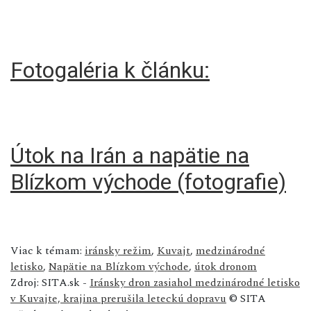
Fotogaléria k článku:
Útok na Irán a napätie na
Blízkom východe (fotografie)
Viac k témam:
iránsky režim
,
Kuvajt
,
medzinárodné
letisko
,
Napätie na Blízkom východe
,
útok dronom
Zdroj: SITA.sk -
Iránsky dron zasiahol medzinárodné letisko
v Kuvajte, krajina prerušila leteckú dopravu
© SITA