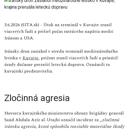
3.6.2026 (SITA.sk) - Útok na terminál v Kuvajte zranil
viacerých ľudí a prišiel počas rastúceho napätia medzi
Iránom a USA.
Iránsky dron zasiahol
v stredu
terminál medzinárodného
letiska v
Kuvajte
, pričom zranil viacerých ľudí a prinútil
úrady dočasne prerušiť leteckú dopravu. Oznámili to
kuvajtskí predstavitelia.
Zločinná agresia
Hovorca kuvajtského ministerstva obrany brigádny generál
Saúd Abdala Azíz al-Utajbí označil incident za
„zločinnú
iránsku agresiu, ktorá spôsobila rozsiahle materiálne škody