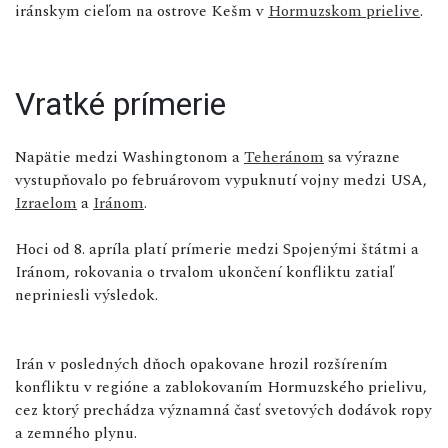
iránskym cieľom na ostrove Kešm v
Hormuzskom prielive
.
Vratké prímerie
Napätie medzi Washingtonom a
Teheránom
sa výrazne
vystupňovalo po februárovom vypuknutí vojny medzi USA,
Izraelom
a
Iránom
.
Hoci od 8. apríla platí prímerie medzi Spojenými štátmi a
Iránom, rokovania o trvalom ukončení konfliktu zatiaľ
nepriniesli výsledok.
Irán v posledných dňoch opakovane hrozil rozšírením
konfliktu v regióne a zablokovaním Hormuzského prielivu,
cez ktorý prechádza významná časť svetových dodávok ropy
a zemného plynu.