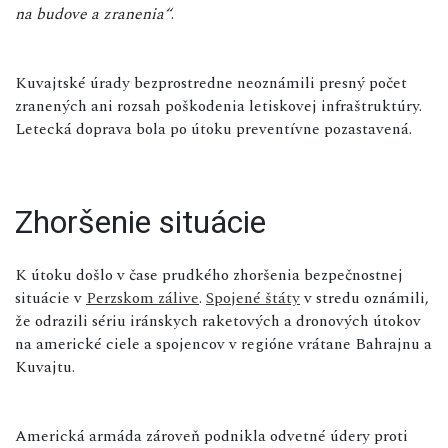
na budove a zranenia“
.
Kuvajtské úrady bezprostredne neoznámili presný počet
zranených ani rozsah poškodenia letiskovej infraštruktúry.
Letecká doprava bola po útoku preventívne pozastavená.
Zhoršenie situácie
K útoku došlo v čase prudkého zhoršenia bezpečnostnej
situácie v
Perzskom zálive
.
Spojené štáty
v stredu oznámili,
že odrazili sériu iránskych raketových a dronových útokov
na americké ciele a spojencov v regióne vrátane Bahrajnu a
Kuvajtu.
Americká armáda zároveň podnikla odvetné údery proti