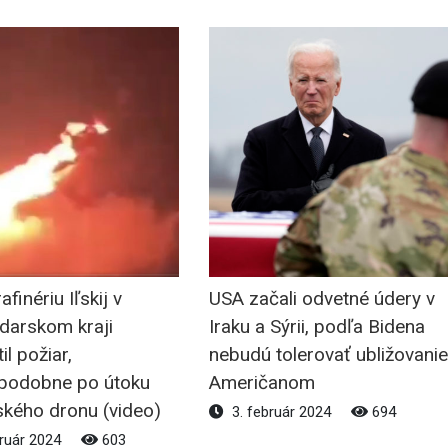
finériu Iľskij v
USA začali odvetné údery v
darskom kraji
Iraku a Sýrii, podľa Bidena
il požiar,
nebudú tolerovať ubližovanie
podobne po útoku
Američanom
ského dronu (video)
3. február 2024
694
ruár 2024
603