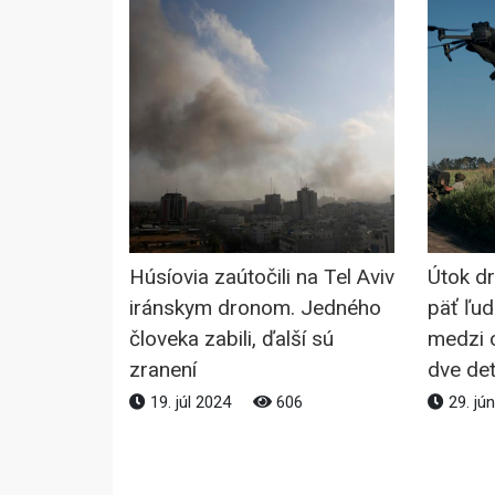
Húsíovia zaútočili na Tel Aviv
Útok d
iránskym dronom. Jedného
päť ľud
človeka zabili, ďalší sú
medzi 
zranení
dve det
19. júl 2024
606
29. jú