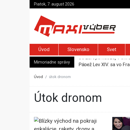
Piatok, 7. august 2026
Úvod
Slovensko
Svet
Mimoriadne správy
Pápež Lev XIV. sa vo Fr
Kyjev žiada EÚ o 220 mi
Merz zvolal bezpečnostn
Úvod
útok dronom
Elon Musk vyzval na um
Je Európa naozaj v ohr
útok dronom