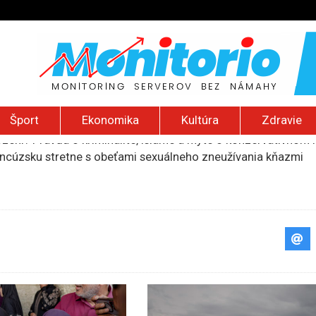
Šport
Ekonomika
Kultúra
Zdravie
ancúzsku stretne s obeťami sexuálneho zneužívania kňazmi
liónov eur na pomoc farmárom, ktorých postihla blokáda prí
ú radu štátu po incidente s dronom pri ukrajinskom lietadle
lčanie prezidentskej kandidátky francúzskych Zelených
ození? Pravda o kriminalite, islame a mýte o konzervatívn