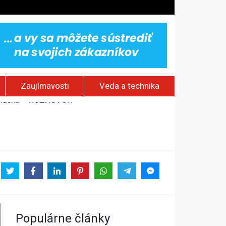
Zaujímavosti
Veda a technika
stavov
om Rusku – ROZHOVOR
Populárne články