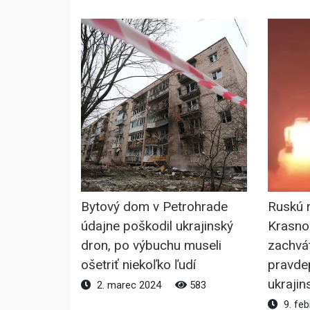
Bytový dom v Petrohrade
Ruskú ra
údajne poškodil ukrajinský
Krasno
dron, po výbuchu museli
zachvát
ošetriť niekoľko ľudí
pravde
ukrajin
2. marec 2024
583
9. feb