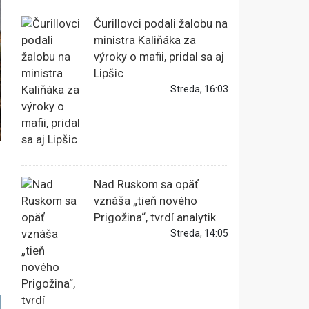
Čurillovci podali žalobu na
ministra Kaliňáka za
výroky o mafii, pridal sa aj
Lipšic
Streda, 16:03
Nad Ruskom sa opäť
m
vznáša „tieň nového
Prigožina“, tvrdí analytik
Streda, 14:05