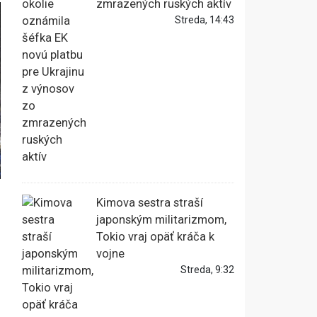
zmrazených ruských aktív
Streda, 14:43
Kimova sestra straší
japonským militarizmom,
Tokio vraj opäť kráča k
vojne
Streda, 9:32