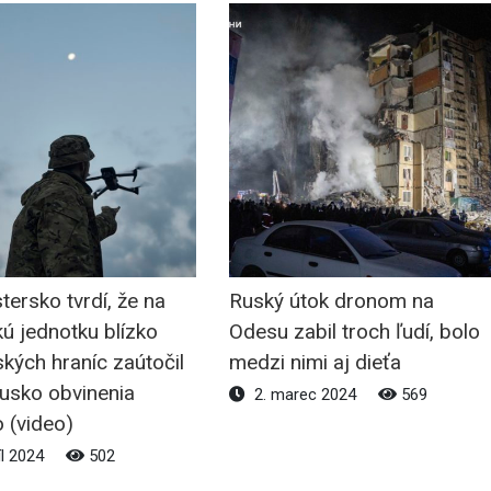
ersko tvrdí, že na
Ruský útok dronom na
ú jednotku blízko
Odesu zabil troch ľudí, bolo
ských hraníc zaútočil
medzi nimi aj dieťa
Rusko obvinenia
2. marec 2024
569
 (video)
íl 2024
502