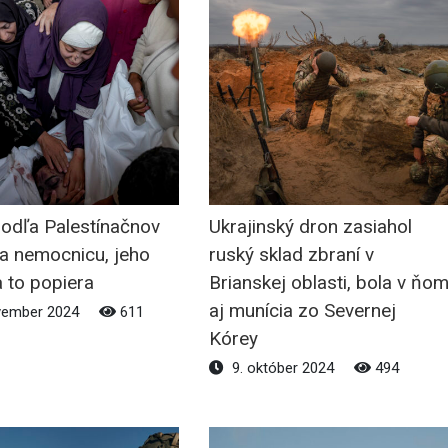
podľa Palestínačnov
Ukrajinský dron zasiahol
na nemocnicu, jeho
ruský sklad zbraní v
 to popiera
Brianskej oblasti, bola v ňo
aj munícia zo Severnej
vember 2024
611
Kórey
9. október 2024
494