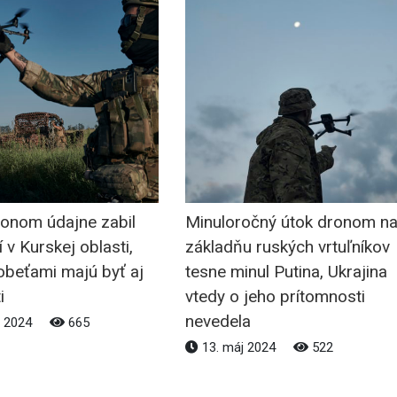
ronom údajne zabil
Minuloročný útok dronom n
í v Kurskej oblasti,
základňu ruských vrtuľníkov
obeťami majú byť aj
tesne minul Putina, Ukrajina
i
vtedy o jeho prítomnosti
nevedela
n 2024
665
13. máj 2024
522