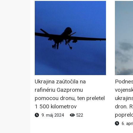
Ukrajina zaútočila na
Podnest
rafinériu Gazpromu
vojensk
pomocou dronu, ten preletel
ukrajin
1 500 kilometrov
dron. 
poprelo
9. máj 2024
522
6. apr