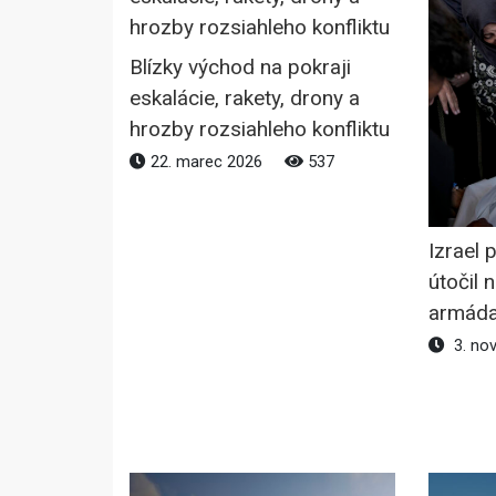
Blízky východ na pokraji
eskalácie, rakety, drony a
hrozby rozsiahleho konfliktu
22. marec 2026
537
Izrael 
útočil 
armáda
3. no