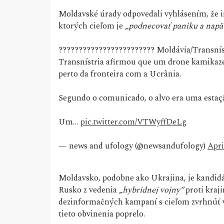
Moldavské úrady odpovedali vyhlásením, že 
ktorých cieľom je
„podnecovať paniku a napä
???????????????????????? Moldávia/Transníst
Transnístria afirmou que um drone kamikaze 
perto da fronteira com a Ucrânia.
Segundo o comunicado, o alvo era uma estaçã
Um…
pic.twitter.com/VTWyffDeLg
— news and ufology (@newsandufology)
Apri
Moldavsko, podobne ako Ukrajina, je kandid
Rusko z vedenia
„hybridnej vojny“
proti kraj
dezinformačných kampaní s cieľom zvrhnúť vl
tieto obvinenia poprelo.