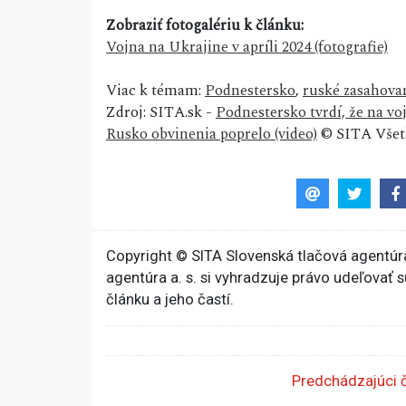
Zobraziť fotogalériu k článku:
Vojna na Ukrajine v apríli 2024 (fotografie)
Viac k témam:
Podnestersko
,
ruské zasahova
Zdroj: SITA.sk -
Podnestersko tvrdí, že na vo
Rusko obvinenia poprelo (video)
© SITA Všetk
Copyright © SITA Slovenská tlačová agentúra
agentúra a. s. si vyhradzuje právo udeľovať 
článku a jeho častí.
Predchádzajúci 