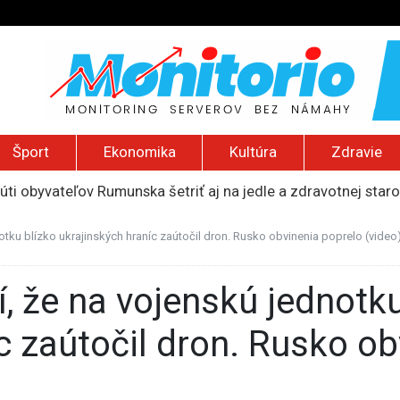
Šport
Ekonomika
Kultúra
Zdravie
núti obyvateľov Rumunska šetriť aj na jedle a zdravotnej staro
li logistické centrum spoločnosti Wildberries pri ruskom Jek
ť vyše pol miliardy dolárov za ohrozovanie detí na sociálnyc
otku blízko ukrajinských hraníc zaútočil dron. Rusko obvinenia poprelo (video
ku si vyžiadala šesť obetí, útočníkom bol 14-ročný žiak
indonézsku Sumatru, po sérii útokov zatvorili desiatky škôl
c zaútočil dron. Rusko ob