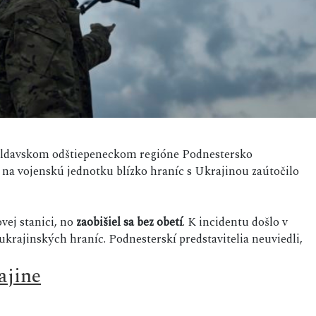
 moldavskom odštiepeneckom regióne Podnestersko
na vojenskú jednotku blízko hraníc s Ukrajinou zaútočilo
vej stanici, no
zaobišiel sa bez obetí
. K incidentu došlo v
 ukrajinských hraníc. Podnesterskí predstavitelia neuviedli,
ajine