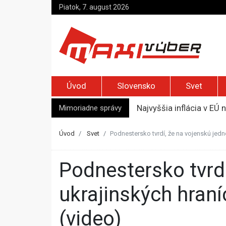
Piatok, 7. august 2026
Úvod
Slovensko
Svet
Mimoriadne správy
Najvyššia inflácia v EÚ 
Ukrajinské drony zasiah
Meta musí v USA zaplati
Úvod
Svet
Podnestersko tvrdí, že na vojenskú jedn
Streľba na škole v Thajs
Opičí teror paralyzoval 
Podnestersko tvrdí, že na vojenskú jednotku blízko
ukrajinských hraní
(video)