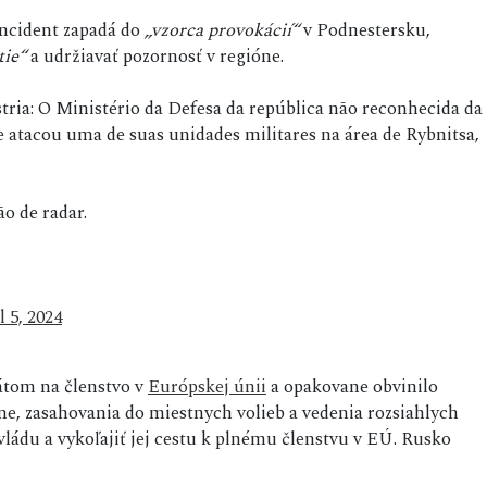
incident zapadá do
„vzorca provokácií“
v Podnestersku,
tie“
a udržiavať pozornosť v regióne.
ria: O Ministério da Defesa da república não reconhecida da
atacou uma de suas unidades militares na área de Rybnitsa,
o de radar.
l 5, 2024
átom na členstvo v
Európskej únii
a opakovane obvinilo
ine, zasahovania do miestnych volieb a vedenia rozsiahlych
ádu a vykoľajiť jej cestu k plnému členstvu v EÚ. Rusko