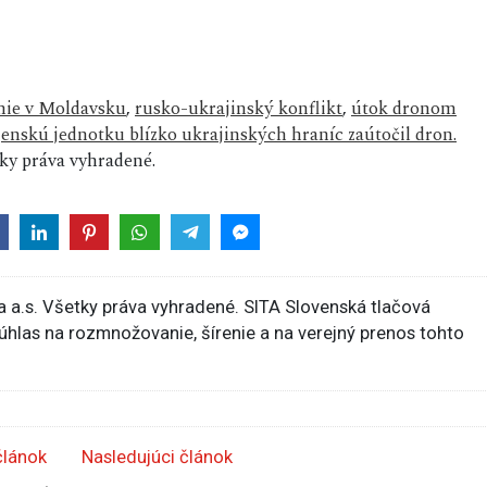
nie v Moldavsku
,
rusko-ukrajinský konflikt
,
útok dronom
jenskú jednotku blízko ukrajinských hraníc zaútočil dron.
y práva vyhradené.
 a.s. Všetky práva vyhradené. SITA Slovenská tlačová
súhlas na rozmnožovanie, šírenie a na verejný prenos tohto
článok
Nasledujúci článok