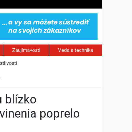
Zaujímavosti
Veda a technika
stlivosti
aterinburgu
h sieťach
)
vinenia poprelo