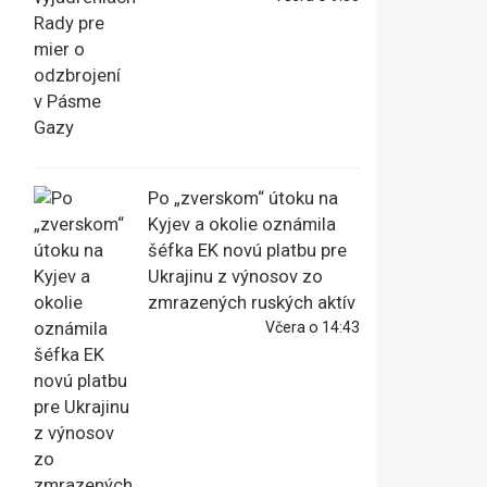
Po „zverskom“ útoku na
Kyjev a okolie oznámila
šéfka EK novú platbu pre
Ukrajinu z výnosov zo
zmrazených ruských aktív
Včera o 14:43