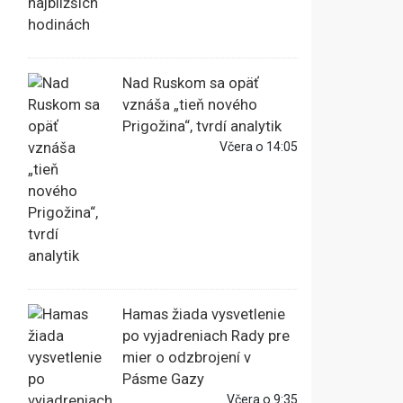
Nad Ruskom sa opäť
vznáša „tieň nového
Prigožina“, tvrdí analytik
Včera o 14:05
Hamas žiada vysvetlenie
po vyjadreniach Rady pre
mier o odzbrojení v
Pásme Gazy
Včera o 9:35