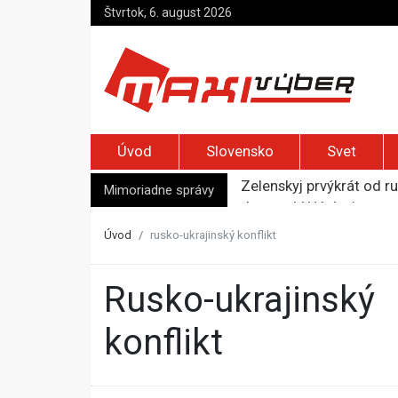
Štvrtok, 6. august 2026
Úvod
Slovensko
Svet
Zelenskyj prvýkrát od r
Jemenskí Húsíovia spust
Mimoriadne správy
Top foto dňa (6. august
Irán pohrozil susedom, ž
Úvod
rusko-ukrajinský konflikt
Moskva bráni bývalú šéf
rusko-ukrajinský
konflikt