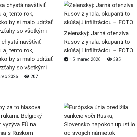
Zelenskyj: Jarná ofenzíva
 chystá navštíviť
Rusov zlyhala, okupanti to
aj tento rok,
skúšajú infiltráciou – FOTO
ko by si malo udržať
15. marec 2026
385
vzťahy so všetkými
arec 2026
207