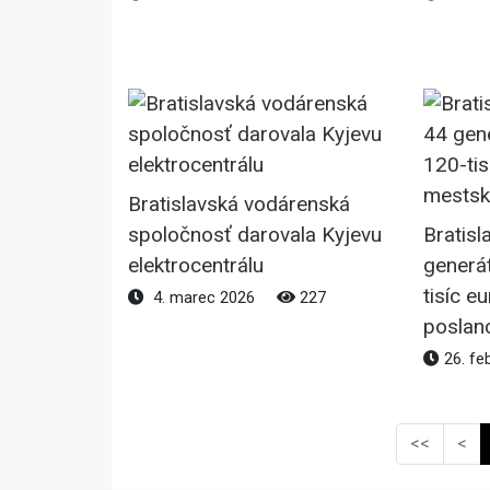
Bratislavská vodárenská
spoločnosť darovala Kyjevu
Bratisl
elektrocentrálu
generá
tisíc eu
4. marec 2026
227
poslan
26. fe
<<
<