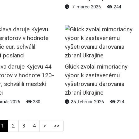
7. marec 2026
244
ava daruje Kyjevu 44
Glück zvolal mimoriadny
torov v hodnote 120-
výbor k zastavenému
r, schválili mestskí
vyšetrovaniu darovania
ci
zbraní Ukrajine
bruár 2026
230
25. február 2026
224
1
2
3
4
>
>>