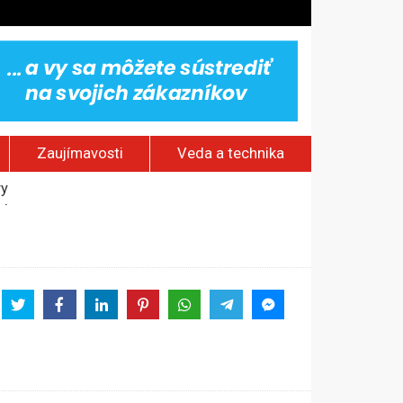
Zaujímavosti
Veda a technika
vy
jakov
 pamätník a záchrana psov z lesných požiarov
dovaním“