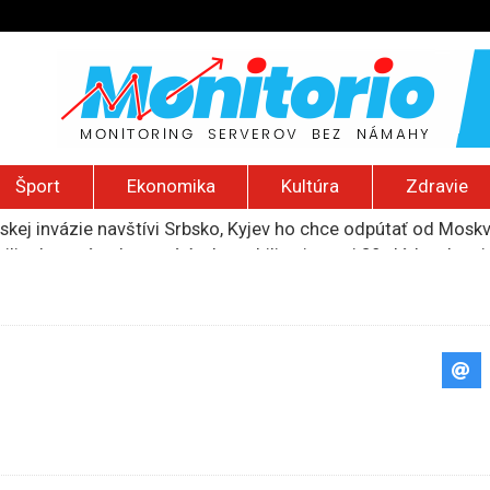
Šport
Ekonomika
Kultúra
Zdravie
uskej invázie navštívi Srbsko, Kyjev ho chce odpútať od Mosk
ili raketové a dronové útoky, zabili najmenej 38 vládnych vo
 2026): Protest zdravotníkov, ruský letecký útok, hirošimský
e „zhasne celý Perzský záliv“, pripravil zoznam cieľov
ku francúzskej RT, jej vyhostenie z krajiny nazvala „prenasle