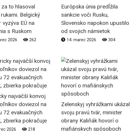
 za to hlasoval
Európska únia predĺžila
rukami. Belgický
sankcie voči Rusku,
r vyzýva EÚ na
Slovensko napokon upustilo
nia s Ruskom
od svojich námietok
arec 2026
262
14. marec 2026
304
cky najväčší konvoj
oľníkov doviezol na
Zelenskyj vyhrážkami ukázal
nu 72 evakuačných
svoju pravú tvár, minister
k, zbierka pokračuje
obrany Kaliňák hovorí o
mafiánskych spôsoboch
rec 2026
218