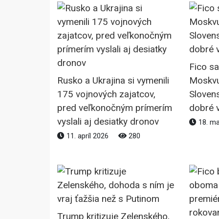
Fico sa
Rusko a Ukrajina si vymenili
Moskvu 
175 vojnových zajatcov,
Slovens
pred veľkonočným prímerím
dobré 
vyslali aj desiatky dronov
18. m
11. apríl 2026
280
Trump kritizuje Zelenského,