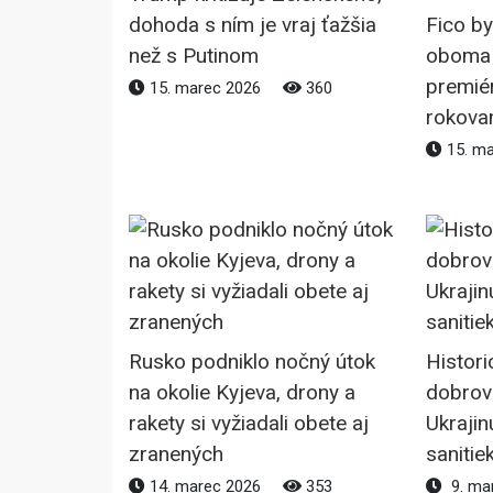
dohoda s ním je vraj ťažšia
Fico by
než s Putinom
oboma 
premié
15. marec 2026
360
rokova
15. m
Rusko podniklo nočný útok
Histori
na okolie Kyjeva, drony a
dobrov
rakety si vyžiadali obete aj
Ukraji
zranených
sanitie
14. marec 2026
353
9. ma