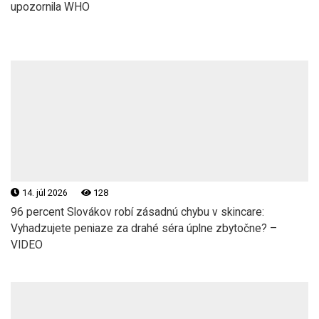
upozornila WHO
14. júl 2026
128
96 percent Slovákov robí zásadnú chybu v skincare:
Vyhadzujete peniaze za drahé séra úplne zbytočne? –
VIDEO