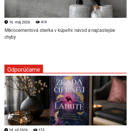
16. máj 2026
419
Mikrocementová stierka v kúpeľni: návod a najčastejšie
chyby
Odporúčame
29. júl 2026
173