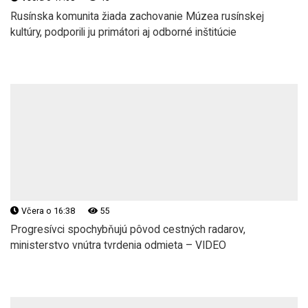
Rusínska komunita žiada zachovanie Múzea rusínskej
kultúry, podporili ju primátori aj odborné inštitúcie
Včera o 16:38
55
Progresívci spochybňujú pôvod cestných radarov,
ministerstvo vnútra tvrdenia odmieta – VIDEO