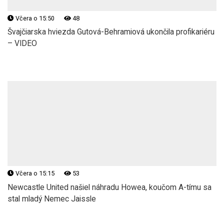
Včera o 15:50
48
Švajčiarska hviezda Gutová-Behramiová ukončila profikariéru
– VIDEO
Včera o 15:15
53
Newcastle United našiel náhradu Howea, koučom A-tímu sa
stal mladý Nemec Jaissle