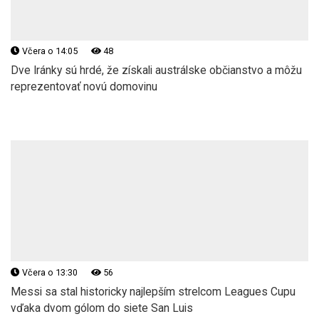
Včera o 14:05
48
Dve Iránky sú hrdé, že získali austrálske občianstvo a môžu
reprezentovať novú domovinu
Včera o 13:30
56
Messi sa stal historicky najlepším strelcom Leagues Cupu
vďaka dvom gólom do siete San Luis