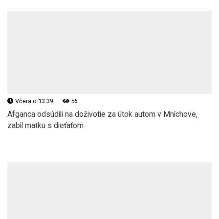
Včera o 13:39
56
Afganca odsúdili na doživotie za útok autom v Mníchove,
zabil matku s dieťaťom