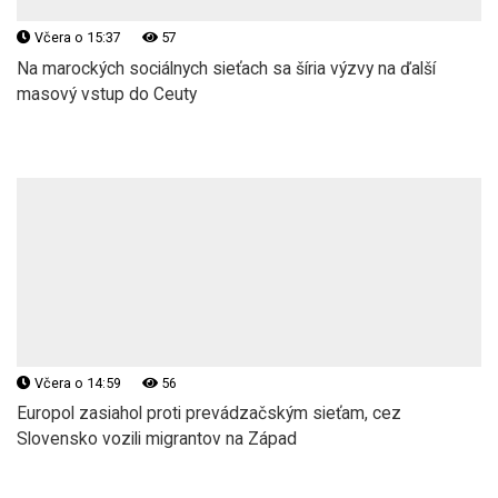
Včera o 15:37
57
Na marockých sociálnych sieťach sa šíria výzvy na ďalší
masový vstup do Ceuty
Včera o 14:59
56
Europol zasiahol proti prevádzačským sieťam, cez
Slovensko vozili migrantov na Západ