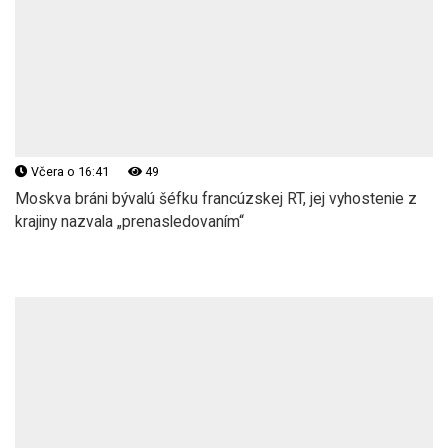
Včera o 16:41
49
Moskva bráni bývalú šéfku francúzskej RT, jej vyhostenie z
krajiny nazvala „prenasledovaním“