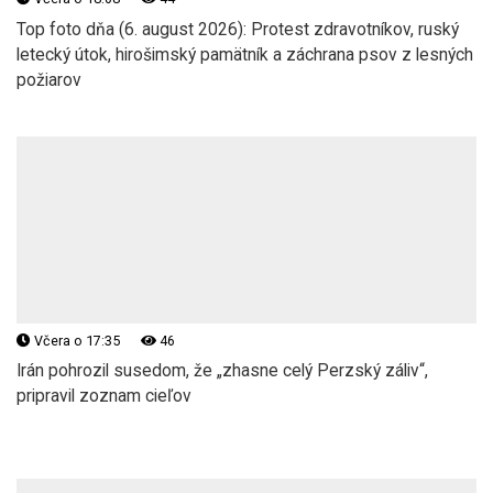
Top foto dňa (6. august 2026): Protest zdravotníkov, ruský
letecký útok, hirošimský pamätník a záchrana psov z lesných
požiarov
Včera o 17:35
46
Irán pohrozil susedom, že „zhasne celý Perzský záliv“,
pripravil zoznam cieľov