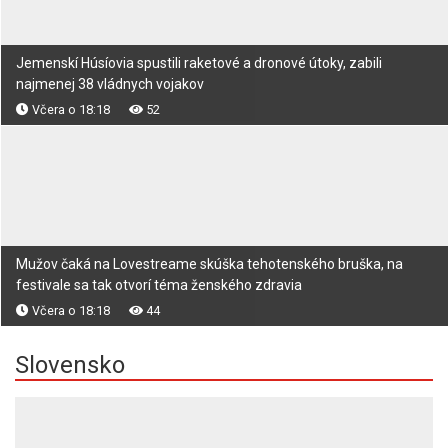
Jemenskí Húsíovia spustili raketové a dronové útoky, zabili
najmenej 38 vládnych vojakov
Včera o 18:18
52
Mužov čaká na Lovestreame skúška tehotenského bruška, na
festivale sa tak otvorí téma ženského zdravia
Včera o 18:18
44
Slovensko