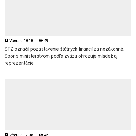
Včera o 18:10
49
SFZ označil pozastavenie štátnych financií za nezákonné.
Spor s ministerstvom podľa zväzu ohrozuje mládež aj
reprezentácie
Včera o 17:08
45