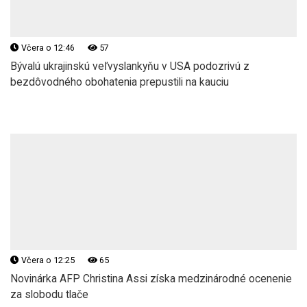
Včera o 12:46
57
Bývalú ukrajinskú veľvyslankyňu v USA podozrivú z
bezdôvodného obohatenia prepustili na kauciu
Včera o 12:25
65
Novinárka AFP Christina Assi získa medzinárodné ocenenie
za slobodu tlače