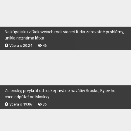
Na kúpalisku v Diakovciach mali viacerí ľudia zdravotné problémy,
unikla neznáma látka
Včera o 20:24
46
Zelenskyj prvýkrát od ruskej invázie navštívi Srbsko, Kyjev ho
chce odpútať od Moskvy
Včera o 19:06
36