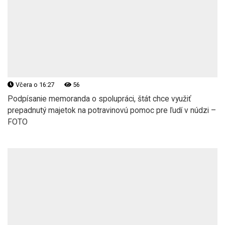
Včera o 16:27
56
Podpísanie memoranda o spolupráci, štát chce využiť
prepadnutý majetok na potravinovú pomoc pre ľudí v núdzi –
FOTO