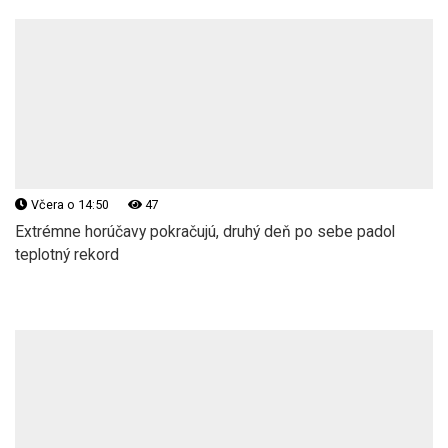
Včera o 14:50
47
Extrémne horúčavy pokračujú, druhý deň po sebe padol
teplotný rekord