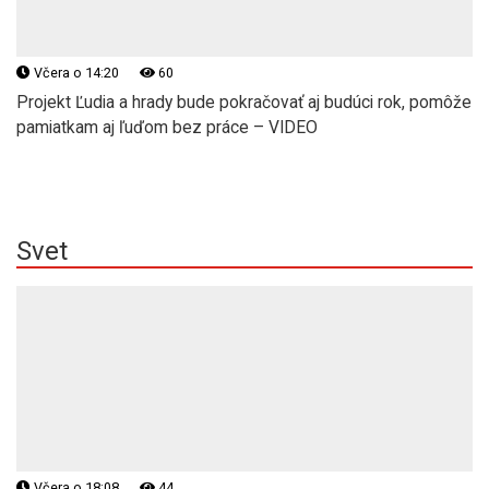
Včera o 14:20
60
Projekt Ľudia a hrady bude pokračovať aj budúci rok, pomôže
pamiatkam aj ľuďom bez práce – VIDEO
Svet
Včera o 18:08
44