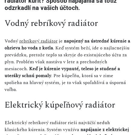
radiátor kúriť? Spôsob napájania sa totiž
odzrkadlí na vašich účtoch.
Vodný rebríkový radiátor
Vodný
rebríkový radiátor
je
napojený na ústredné kúrenie a
ohrieva ho voda z kotla
. Keď systém beží, ide o najlacnejšiu
prevádzku, pretože teplo sa skryje do existujúceho účtu za
plyn. Problém však nastáva v lete a prechodných
mesiacoch.
Keď je kúrenie vypnuté, teleso je studené a
uteráky schnú pomaly
. Pre kúpeľňu, ktorá sa v zime
spolieha na hlavný systém, je to však spoľahlivá a úsporná
voľba.
Elektrický kúpeľňový radiátor
Elektrický rebríkový radiátor rieši najväčší neduh
klasického kúrenia. Systém využíva
napájanie z elektrickej