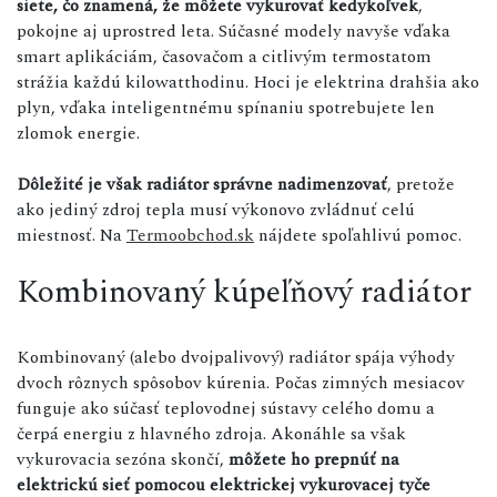
siete, čo znamená, že môžete vykurovať kedykoľvek
,
pokojne aj uprostred leta. Súčasné modely navyše vďaka
smart aplikáciám, časovačom a citlivým termostatom
strážia každú kilowatthodinu. Hoci je elektrina drahšia ako
plyn, vďaka inteligentnému spínaniu spotrebujete len
zlomok energie.
Dôležité je však radiátor správne nadimenzovať
, pretože
ako jediný zdroj tepla musí výkonovo zvládnuť celú
miestnosť. Na
Termoobchod.sk
nájdete spoľahlivú pomoc.
Kombinovaný kúpeľňový radiátor
Kombinovaný (alebo dvojpalivový) radiátor spája výhody
dvoch rôznych spôsobov kúrenia. Počas zimných mesiacov
funguje ako súčasť teplovodnej sústavy celého domu a
čerpá energiu z hlavného zdroja. Akonáhle sa však
vykurovacia sezóna skončí,
môžete ho prepnúť na
elektrickú sieť pomocou elektrickej vykurovacej tyče