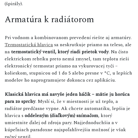
(špirály).
Armatúra k radiátorom
Pri vodnom a kombinovanom prevedení riešte aj armatúry.
Termostatická hlavica
sa neskrutkuje priamo na teleso, ale
na
termostatický ventil, ktorý riadi prietok vody
. Na čisto
elektrickom rebríku preto nemá zmysel, tam teplotu rieši
elektronický termostat priamo na vykurovacej tyči –
kolieskom, stupnicou od 1 do 5 alebo presne v °C, u lepších
modelov ho naprogramujete dokonca cez aplikáciu.
Klasická hlavica má navyše jeden háčik – mätie ju horúca
para zo sprchy
. Myslí si, že v miestnosti je už teplo, a
radiátor predčasne vypne. Ak chcete automatiku, lepšia je
hlavica s
oddeleným (diaľkovým) snímačom
, ktorý
umiestnite ďalej od zdroja pary. Najjednoduchšia a v
kúpeľniach paradoxne najspoľahlivejšia možnosť je však
ručný ventil.