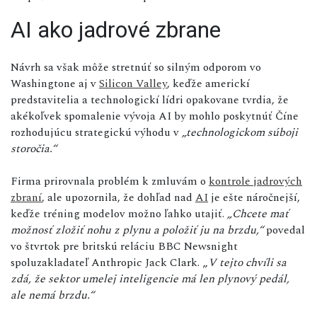
AI ako jadrové zbrane
Návrh sa však môže stretnúť so silným odporom vo
Washingtone aj v
Silicon Valley
, keďže americkí
predstavitelia a technologickí lídri opakovane tvrdia, že
akékoľvek spomalenie vývoja AI by mohlo poskytnúť Číne
rozhodujúcu strategickú výhodu v
„technologickom súboji
storočia.“
Firma prirovnala problém k zmluvám o
kontrole jadrových
zbraní
, ale upozornila, že dohľad nad
AI
je ešte náročnejší,
keďže tréning modelov možno ľahko utajiť.
„Chcete mať
možnosť zložiť nohu z plynu a položiť ju na brzdu,“
povedal
vo štvrtok pre britskú reláciu BBC Newsnight
spoluzakladateľ Anthropic Jack Clark. „
V tejto chvíli sa
zdá, že sektor umelej inteligencie má len plynový pedál,
ale nemá brzdu.“