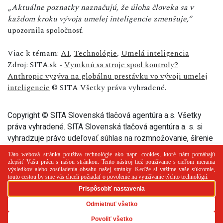
„
Aktuálne poznatky naznačujú, že úloha človeka sa v
každom kroku vývoja umelej inteligencie zmenšuje,“
upozornila spoločnosť.
Viac k témam:
AI
,
Technológie
,
Umelá inteligencia
Zdroj: SITA.sk -
Vymknú sa stroje spod kontroly?
Anthropic vyzýva na globálnu prestávku vo vývoji umelej
inteligencie
© SITA Všetky práva vyhradené.
Copyright © SITA Slovenská tlačová agentúra a.s. Všetky
práva vyhradené. SITA Slovenská tlačová agentúra a. s. si
vyhradzuje právo udeľovať súhlas na rozmnožovanie, šírenie
a na verejný prenos tohto článku a jeho častí.
PR článok
Reklama
Spolupráca
Kontakt
Zásady