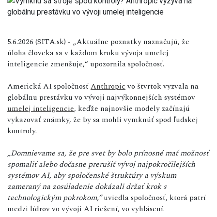
5.6.2026 (SITA.sk) - „Aktuálne poznatky naznačujú, že
úloha človeka sa v každom kroku vývoja umelej
inteligencie zmenšuje,“ upozornila spoločnosť.
Americká AI spoločnosť
Anthropic
vo štvrtok vyzvala na
globálnu prestávku vo vývoji najvýkonnejších systémov
umelej inteligencie
, keďže najnovšie modely začínajú
vykazovať známky, že by sa mohli vymknúť spod ľudskej
kontroly.
„Domnievame sa, že pre svet by bolo prínosné mať možnosť
spomaliť alebo dočasne prerušiť vývoj najpokročilejších
systémov AI, aby spoločenské štruktúry a výskum
zameraný na zosúladenie dokázali držať krok s
technologickým pokrokom,“
uviedla spoločnosť, ktorá patrí
medzi lídrov vo vývoji AI riešení, vo vyhlásení.