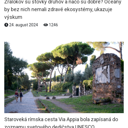
Žralokov sú stovky druhov a načo sú dobré? Oceány
by bez nich nemali zdravé ekosystémy, ukazuje
výskum
24. august 2024
1246
Staroveká rímska cesta Via Appia bola zapísaná do
zoznamu svetového dedičstva UNESCO