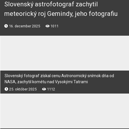
Slovenský astrofotograf zachytil
meteorický roj Gemindy, jeho fotografiu
ocenila NASA – FOTO
16. december 2025
1011
Slovenský fotograf získal cenu Astronomický snímok dňa od
NASA, zachytil kométu nad Vysokými Tatrami
25. október 2025
1112