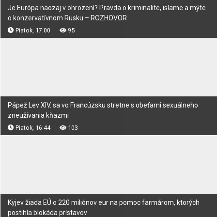
Je Európa naozaj v ohrození? Pravda o kriminalite, islame a mýte
o konzervatívnom Rusku – ROZHOVOR
Piatok, 17:00
95
Pápež Lev XIV. sa vo Francúzsku stretne s obeťami sexuálneho
zneužívania kňazmi
Piatok, 16:44
103
Kyjev žiada EÚ o 220 miliónov eur na pomoc farmárom, ktorých
postihla blokáda prístavov