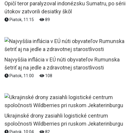
Opičí teror paralyzoval indonézsku Sumatru, po sérii
útokov zatvorili desiatky škôl
Piatok, 11:15
89
Najvyššia inflácia v EÚ núti obyvateľov Rumunska
šetriť aj na jedle a zdravotnej starostlivosti
Piatok, 11:00
108
Ukrajinské drony zasiahli logistické centrum
spoločnosti Wildberries pri ruskom Jekaterinburgu
Piatok, 10:04
82