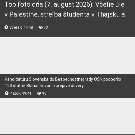
Top foto dňa (7. august 2026): Včelie úle
v Palestíne, streľba študenta v Thajsku a
Lovestream festival
Včera o 14:48
73
Kandidatúru Slovenska do Bezpečnostnej rady OSN podporilo
123 štátov, Blanár hovorí o prejave dôvery
Piatok, 19:41
90