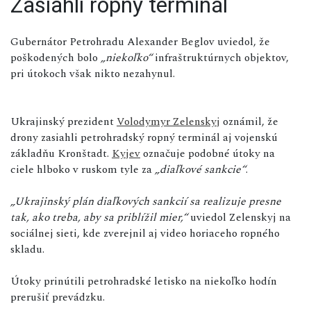
Zasiahli ropný terminál
Gubernátor Petrohradu Alexander Beglov uviedol, že
poškodených bolo
„niekoľko“
infraštruktúrnych objektov,
pri útokoch však nikto nezahynul.
Ukrajinský prezident
Volodymyr Zelenskyj
oznámil, že
drony zasiahli petrohradský ropný terminál aj vojenskú
základňu Kronštadt.
Kyjev
označuje podobné útoky na
ciele hlboko v ruskom tyle za
„diaľkové sankcie“
.
„Ukrajinský plán diaľkových sankcií sa realizuje presne
tak, ako treba, aby sa priblížil mier,“
uviedol Zelenskyj na
sociálnej sieti, kde zverejnil aj video horiaceho ropného
skladu.
Útoky prinútili petrohradské letisko na niekoľko hodín
prerušiť prevádzku.