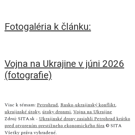
Fotogaléria k článku:
Vojna na Ukrajine v júni 2026
(fotografie)
Viac k témam:
Petrohrad
,
Rusko-ukrajinský konflikt
,
ukrajinské útoky
,
útoky dronmi
,
Vojna na Ukrajine
Zdroj: SITA.sk -
Ukrajinské drony zasiahli Petrohrad krátko
pred otvorením prestížneho ekonomického fóra
© SITA
Všetky práva vyhradené.