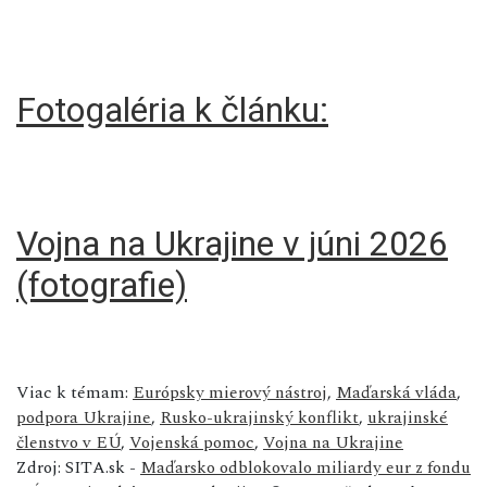
Fotogaléria k článku:
Vojna na Ukrajine v júni 2026
(fotografie)
Viac k témam:
Európsky mierový nástroj
,
Maďarská vláda
,
podpora Ukrajine
,
Rusko-ukrajinský konflikt
,
ukrajinské
členstvo v EÚ
,
Vojenská pomoc
,
Vojna na Ukrajine
Zdroj: SITA.sk -
Maďarsko odblokovalo miliardy eur z fondu