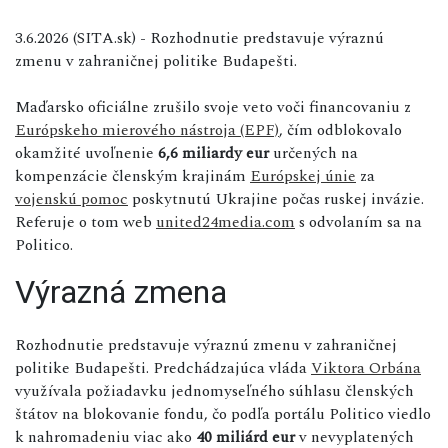
3.6.2026 (SITA.sk) - Rozhodnutie predstavuje výraznú
zmenu v zahraničnej politike Budapešti.
Maďarsko oficiálne zrušilo svoje veto voči financovaniu z
Európskeho mierového nástroja (EPF)
, čím odblokovalo
okamžité uvoľnenie
6,6 miliardy eur
určených na
kompenzácie členským krajinám
Európskej únie
za
vojenskú pomoc
poskytnutú Ukrajine počas ruskej invázie.
Referuje o tom web
united24media.com
s odvolaním sa na
Politico.
Výrazná zmena
Rozhodnutie predstavuje výraznú zmenu v zahraničnej
politike Budapešti. Predchádzajúca vláda
Viktora Orbána
využívala požiadavku jednomyseľného súhlasu členských
štátov na blokovanie fondu, čo podľa portálu Politico viedlo
k nahromadeniu viac ako
40 miliárd eur
v nevyplatených