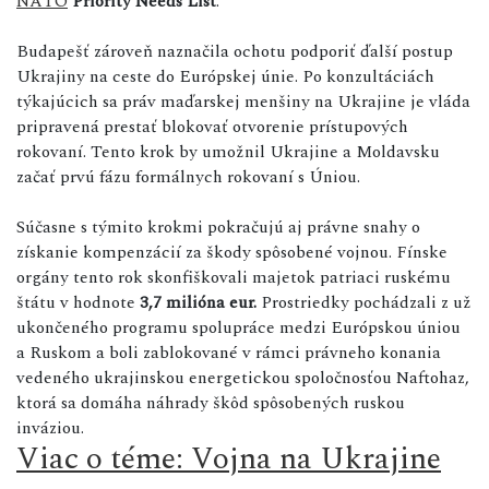
NATO
Priority Needs List
.
Budapešť zároveň naznačila ochotu podporiť ďalší postup
Ukrajiny na ceste do Európskej únie. Po konzultáciách
týkajúcich sa práv maďarskej menšiny na Ukrajine je vláda
pripravená prestať blokovať otvorenie prístupových
rokovaní. Tento krok by umožnil Ukrajine a Moldavsku
začať prvú fázu formálnych rokovaní s Úniou.
Súčasne s týmito krokmi pokračujú aj právne snahy o
získanie kompenzácií za škody spôsobené vojnou. Fínske
orgány tento rok skonfiškovali majetok patriaci ruskému
štátu v hodnote
3,7 milióna eur.
Prostriedky pochádzali z už
ukončeného programu spolupráce medzi Európskou úniou
a Ruskom a boli zablokované v rámci právneho konania
vedeného ukrajinskou energetickou spoločnosťou Naftohaz,
ktorá sa domáha náhrady škôd spôsobených ruskou
inváziou.
Viac o téme: Vojna na Ukrajine