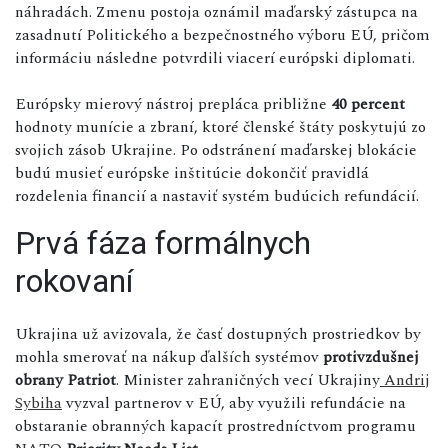
náhradách. Zmenu postoja oznámil maďarský zástupca na
zasadnutí Politického a bezpečnostného výboru EÚ, pričom
informáciu následne potvrdili viacerí európski diplomati.
Európsky mierový nástroj prepláca približne
40 percent
hodnoty munície a zbraní, ktoré členské štáty poskytujú zo
svojich zásob Ukrajine. Po odstránení maďarskej blokácie
budú musieť európske inštitúcie dokončiť pravidlá
rozdelenia financií a nastaviť systém budúcich refundácií.
Prvá fáza formálnych
rokovaní
Ukrajina už avizovala, že časť dostupných prostriedkov by
mohla smerovať na nákup ďalších systémov
protivzdušnej
obrany Patriot
. Minister zahraničných vecí Ukrajiny
Andrij
Sybiha
vyzval partnerov v EÚ, aby využili refundácie na
obstaranie obranných kapacít prostredníctvom programu