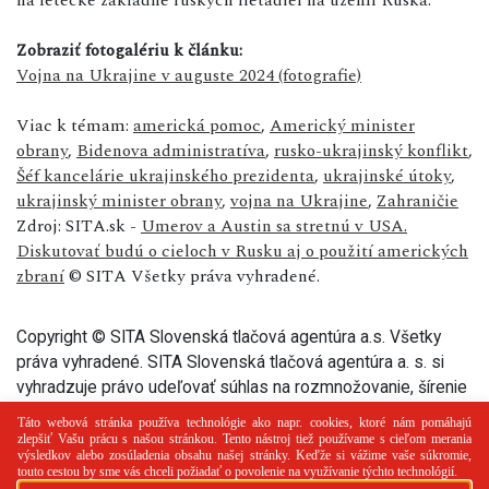
Zobraziť fotogalériu k článku:
Vojna na Ukrajine v auguste 2024 (fotografie)
Viac k témam:
americká pomoc
,
Americký minister
obrany
,
Bidenova administratíva
,
rusko-ukrajinský konflikt
,
Šéf kancelárie ukrajinského prezidenta
,
ukrajinské útoky
,
ukrajinský minister obrany
,
vojna na Ukrajine
,
Zahraničie
Zdroj: SITA.sk -
Umerov a Austin sa stretnú v USA.
Diskutovať budú o cieloch v Rusku aj o použití amerických
zbraní
© SITA Všetky práva vyhradené.
Copyright © SITA Slovenská tlačová agentúra a.s. Všetky
práva vyhradené. SITA Slovenská tlačová agentúra a. s. si
vyhradzuje právo udeľovať súhlas na rozmnožovanie, šírenie
a na verejný prenos tohto článku a jeho častí.