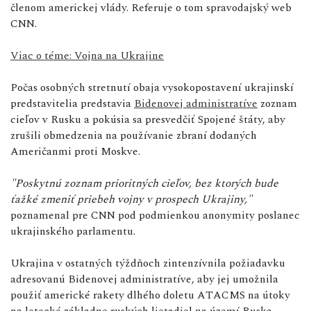
členom americkej vlády. Referuje o tom spravodajský web
CNN.
Viac o téme: Vojna na Ukrajine
Počas osobných stretnutí obaja vysokopostavení ukrajinskí
predstavitelia predstavia
Bidenovej administratíve
zoznam
cieľov v Rusku a pokúsia sa presvedčiť Spojené štáty, aby
zrušili obmedzenia na používanie zbraní dodaných
Američanmi proti Moskve.
"Poskytnú zoznam prioritných cieľov, bez ktorých bude
ťažké zmeniť priebeh vojny v prospech Ukrajiny,"
poznamenal pre CNN pod podmienkou anonymity poslanec
ukrajinského parlamentu.
Ukrajina v ostatných týždňoch zintenzívnila požiadavku
adresovanú Bidenovej administratíve, aby jej umožnila
použiť americké rakety dlhého doletu ATACMS na útoky
na letecké základne ruských lietadiel na území Ruska.