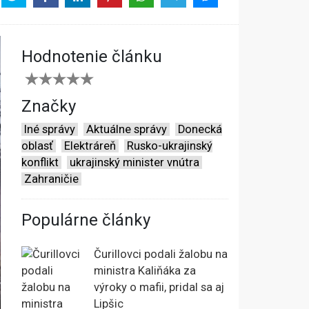
Hodnotenie článku
Značky
Iné správy
Aktuálne správy
Donecká
oblasť
Elektráreň
Rusko-ukrajinský
konflikt
ukrajinský minister vnútra
Zahraničie
Populárne články
Čurillovci podali žalobu na
ministra Kaliňáka za
výroky o mafii, pridal sa aj
Lipšic