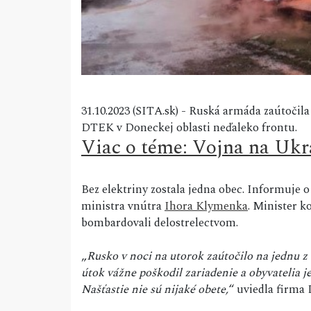
31.10.2023 (SITA.sk) - Ruská armáda zaútočila
DTEK v Doneckej oblasti neďaleko frontu.
Viac o téme: Vojna na Ukr
Bez elektriny zostala jedna obec. Informuje 
ministra vnútra
Ihora Klymenka
. Minister k
bombardovali delostrelectvom.
„
Rusko v noci na utorok zaútočilo na jednu z 
útok vážne poškodil zariadenie a obyvatelia je
Našťastie nie sú nijaké obete,
“ uviedla firma