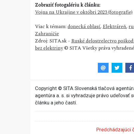
Zobraziť fotogalériu k článku:
Vojna na Ukrajine v októbri 2023 (fotografie)
Viac k témam:
donecká oblasť
,
Elektráreň
,
ru
Zahraničie
Zdroj: SITA.sk -
Ruské delostrelectvo poškodi
bez elektriny
© SITA Všetky práva vyhradené
Copyright © SITA Slovenská tlačová agentúra
agentúra a. s. si vyhradzuje právo udeľovať 
článku a jeho častí.
Predchádzajúci 