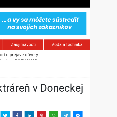
Zaujímavosti
Veda a technika
om Rusku – ROZHOVOR
stavov
rí o prejave dôvery