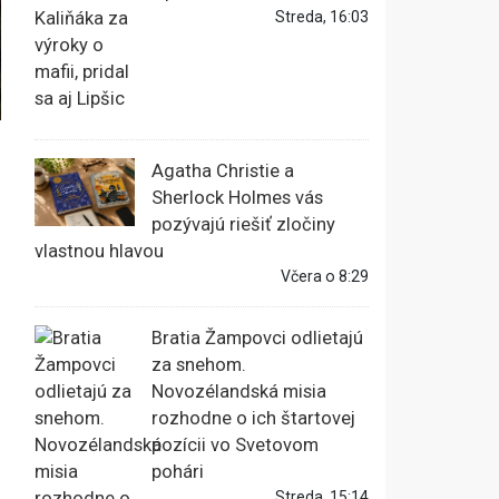
Streda, 16:03
Agatha Christie a
Sherlock Holmes vás
pozývajú riešiť zločiny
vlastnou hlavou
Včera o 8:29
Bratia Žampovci odlietajú
za snehom.
Novozélandská misia
rozhodne o ich štartovej
pozícii vo Svetovom
pohári
Streda, 15:14