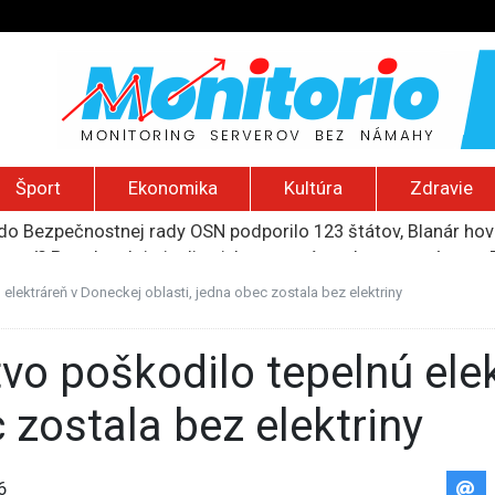
Šport
Ekonomika
Kultúra
Zdravie
ození? Pravda o kriminalite, islame a mýte o konzervatívn
ancúzsku stretne s obeťami sexuálneho zneužívania kňazmi
liónov eur na pomoc farmárom, ktorých postihla blokáda prí
elektráreň v Doneckej oblasti, jedna obec zostala bez elektriny
ú radu štátu po incidente s dronom pri ukrajinskom lietadle
do Bezpečnostnej rady OSN podporilo 123 štátov, Blanár hovo
 zostala bez elektriny
6