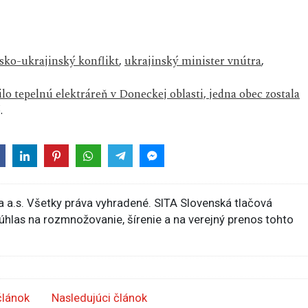
sko-ukrajinský konflikt
,
ukrajinský minister vnútra
,
lo tepelnú elektráreň v Doneckej oblasti, jedna obec zostala
.
 a.s. Všetky práva vyhradené. SITA Slovenská tlačová
súhlas na rozmnožovanie, šírenie a na verejný prenos tohto
článok
Nasledujúci článok