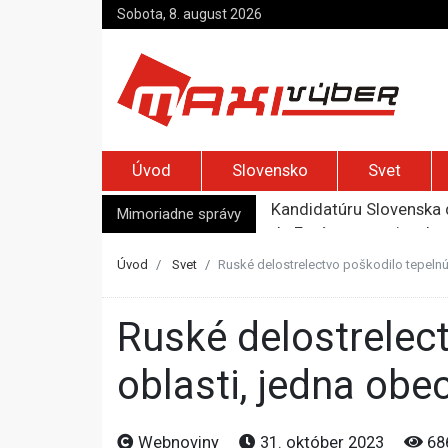
Sobota, 8. august 2026
Úvod
Slovensko
Svet
Mimoriadne správy
Je Európa naozaj v ohr
Pápež Lev XIV. sa vo Fr
Kyjev žiada EÚ o 220 mi
Úvod
Svet
Ruské delostrelectvo poškodilo tepelnú 
Merz zvolal bezpečnostn
Kandidatúru Slovenska 
Ruské delostrelectvo poškodilo tepelnú elektráreň v Doneckej
oblasti, jedna obec
Webnoviny
31. október 2023
68