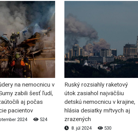
údery na nemocnicu v
Ruský rozsiahly raketový
umy zabili šesť ľudí,
útok zasiahol najväčšiu
zaútočili aj počas
detskú nemocnicu v krajine,
cie pacientov
hlásia desiatky mŕtvych aj
zrazených
ptember 2024
524
8. júl 2024
530