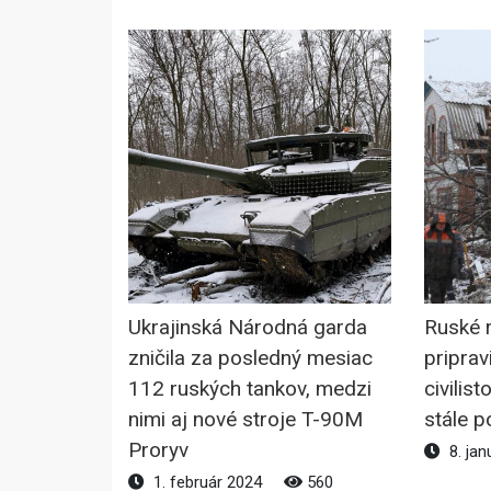
Ukrajinská Národná garda
Ruské 
zničila za posledný mesiac
priprav
112 ruských tankov, medzi
civilist
nimi aj nové stroje T-90M
stále p
Proryv
8. jan
1. február 2024
560