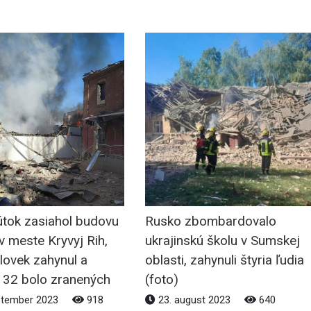
útok zasiahol budovu
Rusko zbombardovalo
 v meste Kryvyj Rih,
ukrajinskú školu v Sumskej
lovek zahynul a
oblasti, zahynuli štyria ľudia
h 32 bolo zranených
(foto)
ptember 2023
918
23. august 2023
640