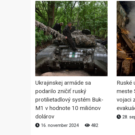
Ukrajinskej armáde sa
Ruské 
podarilo zničiť ruský
meste S
protilietadlový systém Buk-
vojaci 
M1 v hodnote 10 miliónov
evakuá
dolárov
28. se
16. november 2024
482