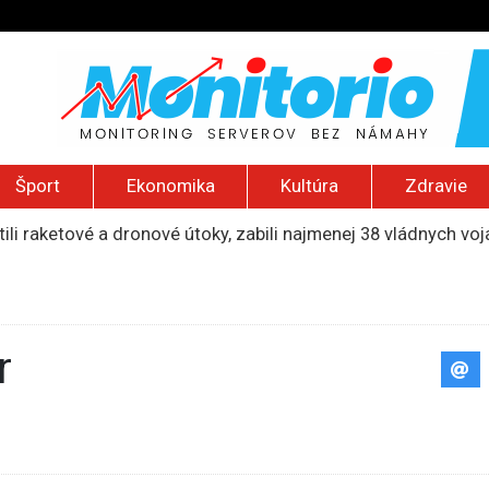
Šport
Ekonomika
Kultúra
Zdravie
ili raketové a dronové útoky, zabili najmenej 38 vládnych vo
 2026): Protest zdravotníkov, ruský letecký útok, hirošimský
e „zhasne celý Perzský záliv“, pripravil zoznam cieľov
ku francúzskej RT, jej vyhostenie z krajiny nazvala „prenasle
uskej invázie navštívi Srbsko, Kyjev ho chce odpútať od Mosk