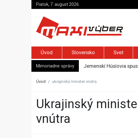
Piatok, 7. august 2026
Úvod
Slovensko
Svet
Mimoriadne správy
Jemenskí Húsíovia spust
Top foto dňa (6. august
Irán pohrozil susedom, ž
Úvod
ukrajinský minister vnútra
Moskva bráni bývalú šéf
Zelenskyj prvýkrát od r
ukrajinský minister
vnútra