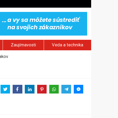
Zaujímavosti
Veda a technika
jakov
 pamätník a záchrana psov z lesných požiarov
dovaním“
vy