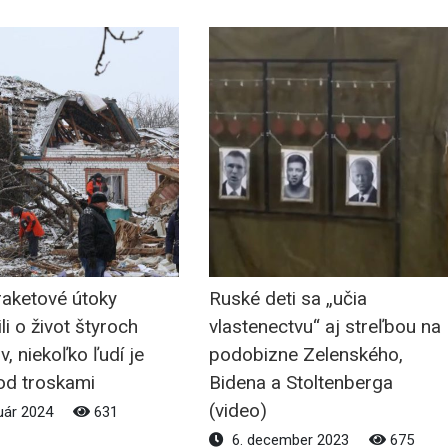
raketové útoky
Ruské deti sa „učia
ili o život štyroch
vlastenectvu“ aj streľbou na
ov, niekoľko ľudí je
podobizne Zelenského,
od troskami
Bidena a Stoltenberga
(video)
uár 2024
631
6. december 2023
675