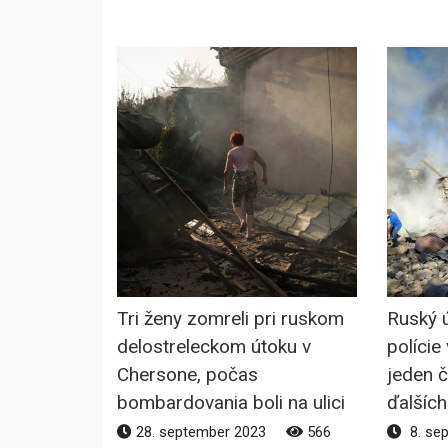
Tri ženy zomreli pri ruskom
Ruský 
delostreleckom útoku v
polície
Chersone, počas
jeden č
bombardovania boli na ulici
ďalšíc
28. september 2023
566
8. se