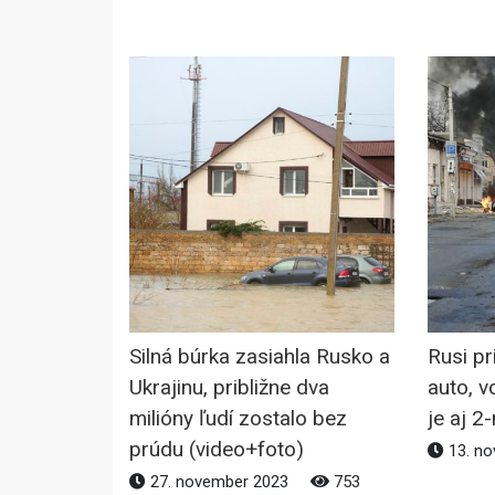
Silná búrka zasiahla Rusko a
Rusi pr
Ukrajinu, približne dva
auto, v
milióny ľudí zostalo bez
je aj 2
prúdu (video+foto)
13. n
27. november 2023
753