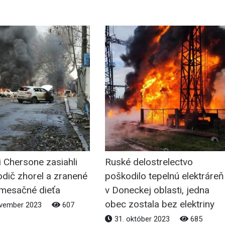
i Chersone zasiahli
Ruské delostrelectvo
odič zhorel a zranené
poškodilo tepelnú elektráreň
-mesačné dieťa
v Doneckej oblasti, jedna
obec zostala bez elektriny
ovember 2023
607
31. október 2023
685