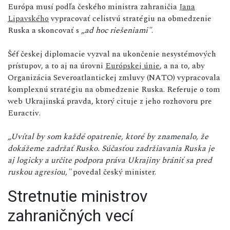
Európa musí podľa českého ministra zahraničia
Jana
Lipavského
vypracovať celistvú stratégiu na obmedzenie
Ruska a skoncovať s
„ad hoc riešeniami"
.
Šéf českej diplomacie vyzval na ukončenie nesystémových
prístupov, a to aj na úrovni
Európskej únie
, a na to, aby
Organizácia Severoatlantickej zmluvy (NATO) vypracovala
komplexnú stratégiu na obmedzenie Ruska. Referuje o tom
web Ukrajinská pravda, ktorý cituje z jeho rozhovoru pre
Euractiv.
„Uvítal by som každé opatrenie, ktoré by znamenalo, že
dokážeme zadržať Rusko. Súčasťou zadržiavania Ruska je
aj logicky a určite podpora práva Ukrajiny brániť sa pred
ruskou agresiou,"
povedal český minister.
Stretnutie ministrov
zahraničných vecí