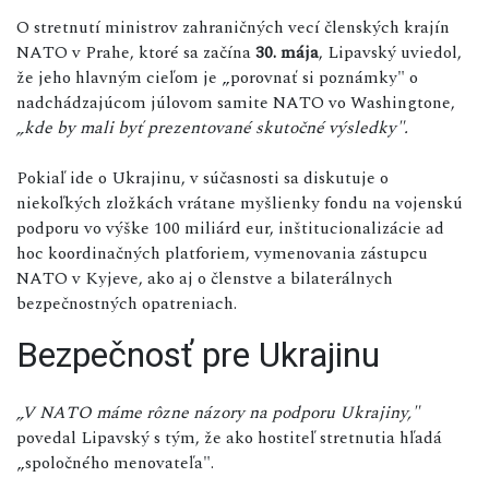
O stretnutí ministrov zahraničných vecí členských krajín
NATO v Prahe, ktoré sa začína
30. mája
, Lipavský uviedol,
že jeho hlavným cieľom je „porovnať si poznámky" o
nadchádzajúcom júlovom samite NATO vo Washingtone,
„kde by mali byť prezentované skutočné výsledky".
Pokiaľ ide o Ukrajinu, v súčasnosti sa diskutuje o
niekoľkých zložkách vrátane myšlienky fondu na vojenskú
podporu vo výške 100 miliárd eur, inštitucionalizácie ad
hoc koordinačných platforiem, vymenovania zástupcu
NATO v Kyjeve, ako aj o členstve a bilaterálnych
bezpečnostných opatreniach.
Bezpečnosť pre Ukrajinu
„V NATO máme rôzne názory na podporu Ukrajiny,"
povedal Lipavský s tým, že ako hostiteľ stretnutia hľadá
„spoločného menovateľa".