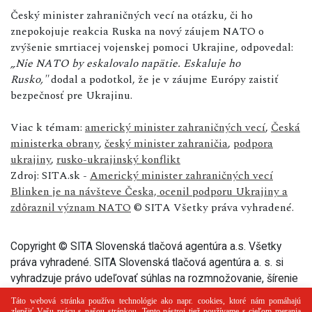
Český minister zahraničných vecí na otázku, či ho
znepokojuje reakcia Ruska na nový záujem NATO o
zvýšenie smrtiacej vojenskej pomoci Ukrajine, odpovedal:
„Nie NATO by eskalovalo napätie. Eskaluje ho
Rusko,"
dodal a podotkol, že je v záujme Európy zaistiť
bezpečnosť pre Ukrajinu.
Viac k témam:
americký minister zahraničných vecí
,
Česká
ministerka obrany
,
český minister zahraničia
,
podpora
ukrajiny
,
rusko-ukrajinský konflikt
Zdroj: SITA.sk -
Americký minister zahraničných vecí
Blinken je na návšteve Česka, ocenil podporu Ukrajiny a
zdôraznil význam NATO
© SITA Všetky práva vyhradené.
Copyright © SITA Slovenská tlačová agentúra a.s. Všetky
práva vyhradené. SITA Slovenská tlačová agentúra a. s. si
vyhradzuje právo udeľovať súhlas na rozmnožovanie, šírenie
a na verejný prenos tohto článku a jeho častí.