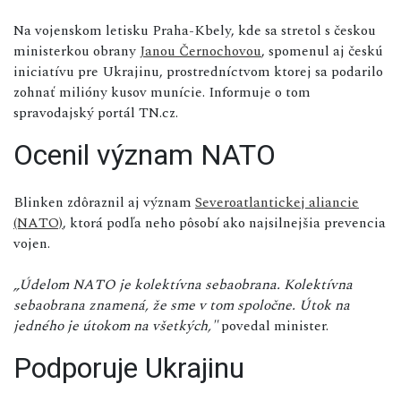
Na vojenskom letisku Praha-Kbely, kde sa stretol s českou
ministerkou obrany
Janou Černochovou
, spomenul aj českú
iniciatívu pre Ukrajinu, prostredníctvom ktorej sa podarilo
zohnať milióny kusov munície. Informuje o tom
spravodajský portál TN.cz.
Ocenil význam NATO
Blinken zdôraznil aj význam
Severoatlantickej aliancie
(NATO)
, ktorá podľa neho pôsobí ako najsilnejšia prevencia
vojen.
„Údelom NATO je kolektívna sebaobrana. Kolektívna
sebaobrana znamená, že sme v tom spoločne. Útok na
jedného je útokom na všetkých,"
povedal minister.
Podporuje Ukrajinu