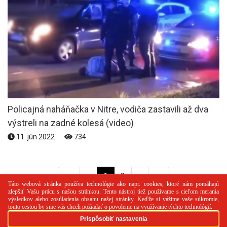
Policajná naháňačka v Nitre, vodiča zastavili až dva
výstreli na zadné kolesá (video)
11. jún 2022
734
<<
<
1
2
>
>>