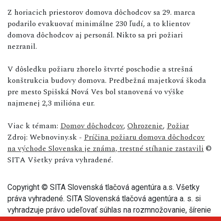
Z horiacich priestorov domova dôchodcov sa 29. marca
podarilo evakuovať minimálne 230 ľudí, a to klientov
domova dôchodcov aj personál. Nikto sa pri požiari
nezranil.
V dôsledku požiaru zhorelo štvrté poschodie a strešná
konštrukcia budovy domova. Predbežná majetková škoda
pre mesto Spišská Nová Ves bol stanovená vo výške
najmenej 2,3 milióna eur.
Viac k témam:
Domov dôchodcov
,
Ohrozenie
,
Požiar
Zdroj: Webnoviny.sk -
Príčina požiaru domova dôchodcov
na východe Slovenska je známa, trestné stíhanie zastavili
©
SITA Všetky práva vyhradené.
Copyright © SITA Slovenská tlačová agentúra a.s. Všetky
práva vyhradené. SITA Slovenská tlačová agentúra a. s. si
vyhradzuje právo udeľovať súhlas na rozmnožovanie, šírenie