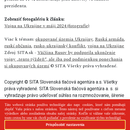
prezidenta.
Zobraziť fotogalériu k článku:
Vojna na Ukrajine v máji 2024 (fotografie)
Viac k témam:
okupované územia Ukrajiny
,
Ruská armáda
,
ruskí občania
,
rusko-ukrajinský konflikt
,
vojna na Ukrajine
Zdroj: SITA.sk -
Väčšina Rusov by podporila ukončenie
vojny „tento týždeň“, ale iba pod podmienkou ponechania
si okupovaných území
© SITA Všetky práva vyhradené.
Copyright © SITA Slovenská tlačová agentúra a.s. Všetky
práva vyhradené. SITA Slovenská tlačová agentúra a. s. si
vyhradzuje právo udeľovať súhlas na rozmnožovanie, šírenie
a na verejný prenos tohto článku a jeho častí.