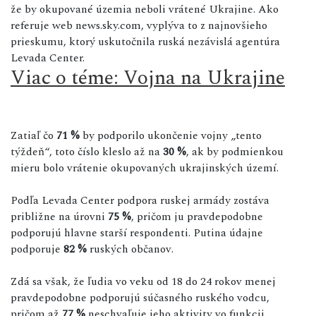
že by okupované územia neboli vrátené Ukrajine. Ako
referuje web news.sky.com, vyplýva to z najnovšieho
prieskumu, ktorý uskutočnila ruská nezávislá agentúra
Levada Center.
Viac o téme: Vojna na Ukrajine
Zatiaľ čo
71 %
by podporilo ukončenie vojny „tento
týždeň“, toto číslo kleslo až na
30 %
, ak by podmienkou
mieru bolo vrátenie okupovaných ukrajinských území.
Podľa Levada Center podpora ruskej armády zostáva
približne na úrovni
75 %
, pričom ju pravdepodobne
podporujú hlavne starší respondenti. Putina údajne
podporuje
82 %
ruských občanov.
Zdá sa však, že ľudia vo veku od 18 do 24 rokov menej
pravdepodobne podporujú súčasného ruského vodcu,
pričom až
77 %
neschvaľuje jeho aktivity vo funkcii