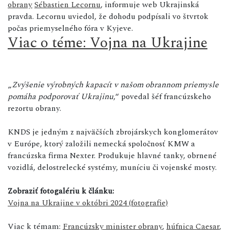
obrany
Sébastien Lecornu
, informuje web Ukrajinská
pravda. Lecornu uviedol, že dohodu podpísali vo štvrtok
počas priemyselného fóra v Kyjeve.
Viac o téme: Vojna na Ukrajine
„
Zvýšenie výrobných kapacít v našom obrannom priemysle
pomáha podporovať Ukrajinu
,“ povedal šéf francúzskeho
rezortu obrany.
KNDS je jedným z najväčších zbrojárskych konglomerátov
v Európe, ktorý založili nemecká spoločnosť KMW a
francúzska firma Nexter. Produkuje hlavné tanky, obrnené
vozidlá, delostrelecké systémy, muníciu či vojenské mosty.
Zobraziť fotogalériu k článku:
Vojna na Ukrajine v októbri 2024 (fotografie)
Viac k témam:
Francúzsky minister obrany
,
húfnica Caesar
,