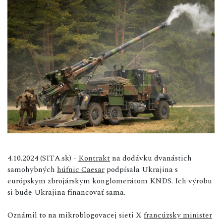
4.10.2024 (SITA.sk) -
Kontrakt
na dodávku dvanástich
samohybných
húfnic Caesar
podpísala Ukrajina s
európskym zbrojárskym konglomerátom KNDS. Ich výrobu
si bude Ukrajina financovať sama.
Oznámil to na mikroblogovacej sieti X
francúzsky minister