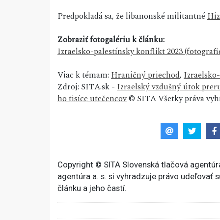
Predpokladá sa, že libanonské militantné
Hiz
Zobraziť fotogalériu k článku:
Izraelsko-palestínsky konflikt 2023 (fotografi
Viac k témam:
Hraničný priechod
,
Izraelsko-
Zdroj: SITA.sk -
Izraelský vzdušný útok preru
ho tisíce utečencov
© SITA Všetky práva vyh
Copyright © SITA Slovenská tlačová agentúra
agentúra a. s. si vyhradzuje právo udeľovať 
článku a jeho častí.