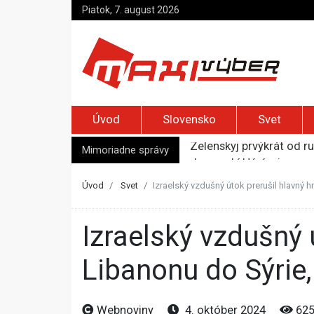
Piatok, 7. august 2026
Úvod
Slovensko
Svet
Zelenskyj prvýkrát od r
Jemenskí Húsíovia spust
Mimoriadne správy
Top foto dňa (6. august
Irán pohrozil susedom, ž
Úvod
Svet
Izraelský vzdušný útok prerušil hlavný h
Moskva bráni bývalú šéf
Izraelský vzdušný útok prerušil hlavný hraničný priechod z
Libanonu do Sýrie,
Webnoviny
4. október 2024
62