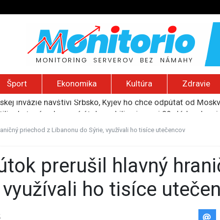
Šport
Ekonomika
Kultúra
Zdravie
uskej invázie navštívi Srbsko, Kyjev ho chce odpútať od Mosk
ili raketové a dronové útoky, zabili najmenej 38 vládnych vo
 2026): Protest zdravotníkov, ruský letecký útok, hirošimský
e „zhasne celý Perzský záliv“, pripravil zoznam cieľov
raničný priechod z Libanonu do Sýrie, využívali ho tisíce utečencov
ku francúzskej RT, jej vyhostenie z krajiny nazvala „prenasle
 využívali ho tisíce uteče
5