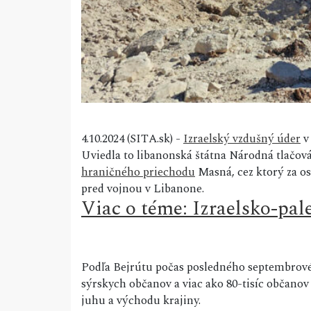
4.10.2024 (SITA.sk) -
Izraelský vzdušný úder
v 
Uviedla to libanonská štátna Národná tlačová
hraničného priechodu
Masná, cez ktorý za ost
pred vojnou v Libanone.
Viac o téme: Izraelsko-pal
Podľa Bejrútu počas posledného septembrovéh
sýrskych občanov a viac ako 80-tisíc občano
juhu a východu krajiny.