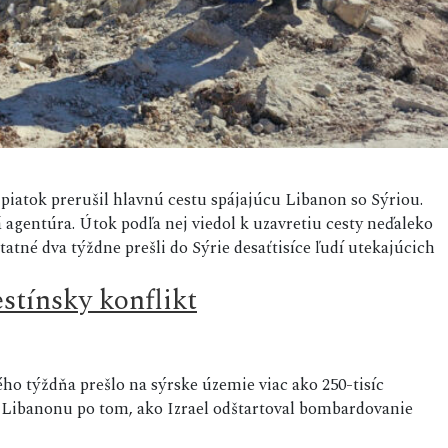
piatok prerušil hlavnú cestu spájajúcu Libanon so Sýriou.
 agentúra. Útok podľa nej viedol k uzavretiu cesty neďaleko
atné dva týždne prešli do Sýrie desaťtisíce ľudí utekajúcich
estínsky konflikt
o týždňa prešlo na sýrske územie viac ako 250-tisíc
v Libanonu po tom, ako Izrael odštartoval bombardovanie