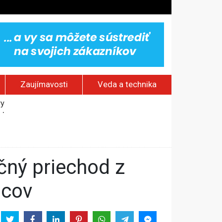
Zaujímavosti
Veda a technika
vy
jakov
 pamätník a záchrana psov z lesných požiarov
dovaním“
ncov