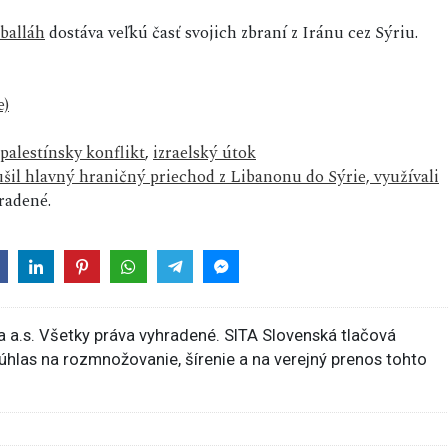
balláh
dostáva veľkú časť svojich zbraní z Iránu cez Sýriu.
e)
palestínsky konflikt
,
izraelský útok
šil hlavný hraničný priechod z Libanonu do Sýrie, využívali
radené.
 a.s. Všetky práva vyhradené. SITA Slovenská tlačová
súhlas na rozmnožovanie, šírenie a na verejný prenos tohto