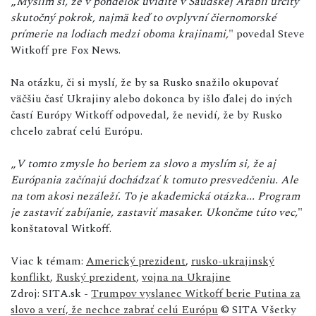
„
Myslím si, že v pondelok uvidíte v Saudskej Arábii určitý
skutočný pokrok, najmä keď to ovplyvní čiernomorské
prímerie na lodiach medzi oboma krajinami,
" povedal Steve
Witkoff pre Fox News.
Na otázku, či si myslí, že by sa Rusko snažilo okupovať
väčšiu časť Ukrajiny alebo dokonca by išlo ďalej do iných
častí Európy Witkoff odpovedal, že nevidí, že by Rusko
chcelo zabrať celú Európu.
„
V tomto zmysle ho beriem za slovo a myslím si, že aj
Európania začínajú dochádzať k tomuto presvedčeniu. Ale
na tom akosi nezáleží. To je akademická otázka... Program
je zastaviť zabíjanie, zastaviť masaker. Ukončme túto vec,
"
konštatoval Witkoff.
Viac k témam:
Americký prezident
,
rusko-ukrajinský
konflikt
,
Ruský prezident
,
vojna na Ukrajine
Zdroj: SITA.sk -
Trumpov vyslanec Witkoff berie Putina za
slovo a verí, že nechce zabrať celú Európu
© SITA Všetky