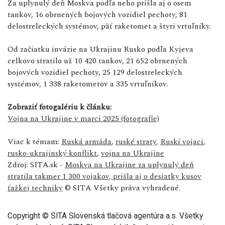
Za uplynulý deň Moskva podľa neho prišla aj o osem
tankov, 16 obrnených bojových vozidiel pechoty, 81
delostreleckých systémov, päť raketomet a štyri vrtuľníky.
Od začiatku invázie na Ukrajinu Rusko podľa Kyjeva
celkovo stratilo už 10 420 tankov, 21 652 obrnených
bojových vozidiel pechoty, 25 129 delostreleckých
systémov, 1 338 raketometov a 335 vrtuľníkov.
Zobraziť fotogalériu k článku:
Vojna na Ukrajine v marci 2025 (fotografie)
Viac k témam:
Ruská armáda
,
ruské straty
,
Ruskí vojaci
,
rusko-ukrajinský konflikt
,
vojna na Ukrajine
Zdroj: SITA.sk -
Moskva na Ukrajine za uplynulý deň
stratila takmer 1 300 vojakov, prišla aj o desiatky kusov
ťažkej techniky
© SITA Všetky práva vyhradené.
Copyright © SITA Slovenská tlačová agentúra a.s. Všetky