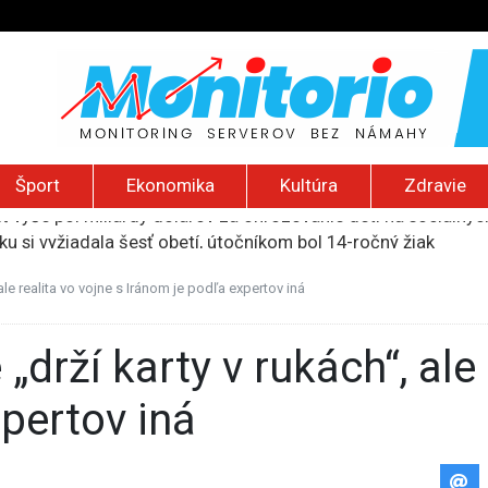
Šport
Ekonomika
Kultúra
Zdravie
ku si vyžiadala šesť obetí, útočníkom bol 14-ročný žiak
ie zamerané proti takzvanej pôrodnej turistike
očili na palestínsku komunitu na Západnom brehu, podpálili d
 ale realita vo vojne s Iránom je podľa expertov iná
i výpadkami elektriny v ukrajinskej Záporožskej jadrovej ele
ť vyše pol miliardy dolárov za ohrozovanie detí na sociálnyc
pertov iná