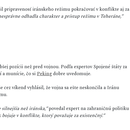
l pripravenosť iránskeho režimu pokračovať v konflikte aj za
nesprávne odhadla charakter a prístup režimu v Teheráne,“
bšej pozícii než pred vojnou. Podľa expertov Spojené štáty za
í a munície, čo si
Peking
dobre uvedomuje.
e cez víkend vyhlásil, že vojna sa ešte neskončila a Iránu
amu.
silnejšia než iránska,“
povedal expert na zahraničnú politiku
 bojuje v konflikte, ktorý považuje za existenčný.“