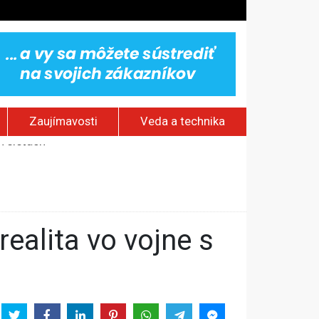
Zaujímavosti
Veda a technika
omy
ktrárni
h sieťach