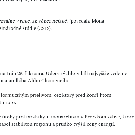
tálne v ruke, ak vôbec nejaké,“
povedala Mona
zinárodné štúdie (
CSIS
).
na Irán 28. februára. Údery rýchlo zabili najvyššie vedenie
u ajatolláha
Alího Chameneího
.
Hormuzským prielivom
, cez ktorý pred konfliktom
tu ropy.
vé útoky proti arabským monarchiám v
Perzskom zálive
, ktoré
sol stabilitou regiónu a prudko zvýšil ceny energií.