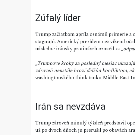
Zúfalý líder
Trump začiatkom apríla oznámil prímerie a 
stagnujú. Americký prezident cez víkend oč
následne iránsky protinávrh označil za
„odpa
„Trumpove kroky za posledný mesiac ukazujú lí
zároveň neustále hrozí ďalším konfliktom, ak 
washingtonského think tanku Middle East Ins
Irán sa nevzdáva
Trump zároveň minulý týždeň predstavil oper
už po dvoch dňoch ju prerušil po obavách arab