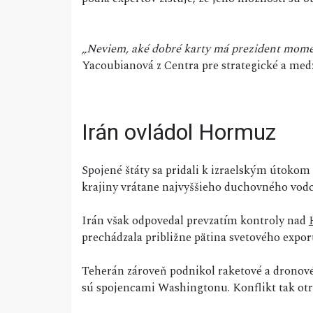
„Neviem, aké dobré karty má prezident momen
Yacoubianová z Centra pre strategické a med
Irán ovládol Hormuz
Spojené štáty sa pridali k izraelským útokom 
krajiny vrátane najvyššieho duchovného vodc
Irán však odpovedal prevzatím kontroly nad
prechádzala približne pätina svetového expor
Teherán zároveň podnikol raketové a drono
sú spojencami Washingtonu. Konflikt tak otria