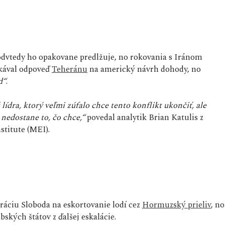
odvtedy ho opakovane predlžuje, no rokovania s Iránom
akával odpoveď
Teheránu
na americký návrh dohody, no
d“
.
dra, ktorý veľmi zúfalo chce tento konflikt ukončiť, ale
nedostane to, čo chce,“
povedal analytik Brian Katulis z
titute (MEI).
áciu Sloboda na eskortovanie lodí cez
Hormuzský prieliv
, no
ských štátov z ďalšej eskalácie.