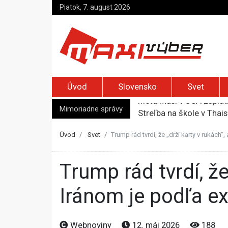
Piatok, 7. august 2026
Úvod
Slovensko
Svet
Mimoriadne správy
Streľba na škole v Thajs
Trump podpísal nariaden
Izraelskí osadníci zaút
Úvod
Svet
Trump rád tvrdí, že „drží karty v rukách“,
MAAE varuje pred častým
Meta musí v USA zaplati
Trump rád tvrdí, že „drží karty v rukách“, ale realita vo vojne s
Iránom je podľa ex
Webnoviny
12. máj 2026
188