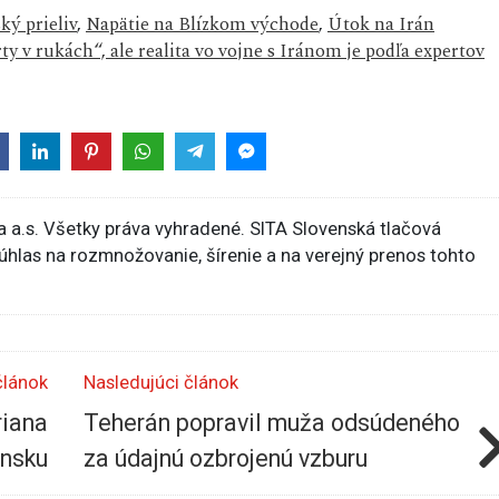
ý prieliv
,
Napätie na Blízkom východe
,
Útok na Irán
ty v rukách“, ale realita vo vojne s Iránom je podľa expertov
 a.s. Všetky práva vyhradené. SITA Slovenská tlačová
súhlas na rozmnožovanie, šírenie a na verejný prenos tohto
článok
Nasledujúci článok
riana
Teherán popravil muža odsúdeného
ensku
za údajnú ozbrojenú vzburu