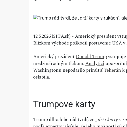
12.5.2026 (SITA.sk) - Americký prezident vst
Blízkom východe poškodil postavenie USA v 
Americký prezident
Donald Trump
vstupuje 
medzinárodným tlakom.
Analytici
upozorňujú
Washingtonu nepodarilo prinútiť
Teherán
k 
oslabila.
Trumpove karty
Trump dlhodobo rád tvrdí, že
„drží karty v r
podľa expertov zisťuje, že jeho možnosti sú o