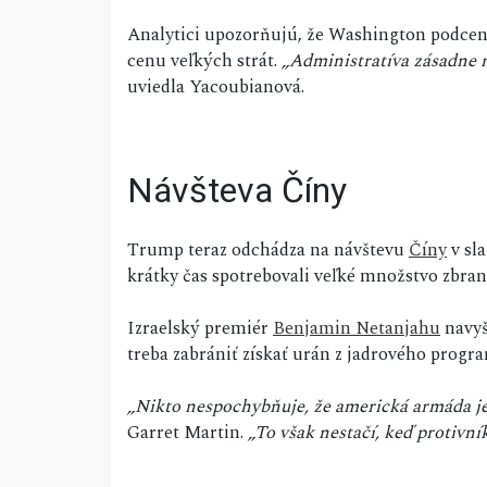
Analytici upozorňujú, že Washington podceni
cenu veľkých strát.
„Administratíva zásadne 
uviedla Yacoubianová.
Návšteva Číny
Trump teraz odchádza na návštevu
Číny
v sla
krátky čas spotrebovali veľké množstvo zbran
Izraelský premiér
Benjamin Netanjahu
navyš
treba zabrániť získať urán z jadrového progr
„Nikto nespochybňuje, že americká armáda je 
Garret Martin.
„To však nestačí, keď protivník