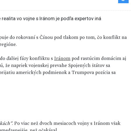
upuje do rokovaní s Čínou pod tlakom po tom, čo konflikt na
regióne.
do ďalšej fázy konfliktu s
Iránom
pod rastúcim domácim aj
, že napriek vojenskej prevahe Spojených štátov sa
prijatiu amerických podmienok a Trumpova pozícia sa
ukách“
. Po viac než dvoch mesiacoch vojny s Iránom však
bmedzenejšie, než očakával.