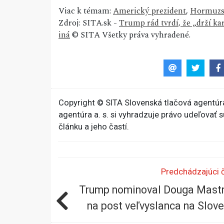
Viac k témam:
Americký prezident
,
Hormuzsk
Zdroj: SITA.sk -
Trump rád tvrdí, že „drží kar
iná
© SITA Všetky práva vyhradené.
Copyright © SITA Slovenská tlačová agentúra
agentúra a. s. si vyhradzuje právo udeľovať 
článku a jeho častí.
Predchádzajúci 
Trump nominoval Douga Mast
na post veľvyslanca na Slov