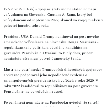
12.5.2026 (SITA.sk) - Spojené štáty momentálne nemajú
veľvyslanca na Slovensku. Gautam A. Rana, ktorý bol
veľvyslancom od septembra 2022, skončil vo svojej funkcii v
polovici januára tohto roka.
Prezident USA
Donald Trump
nominoval na post nového
amerického veľvyslanca na Slovensku Douga Mastriana -
republikánskeho politika a bývalého kandidáta na
guvernéra Pensylvánie. Oznámil to Biely dom, pričom
nomináciu ešte musí potvrdiť americký Senát.
Mastriano patrí medzi Trumpových dlhoročných spojencov
a výrazne podporoval jeho nepodložené tvrdenia o
zmanipulovaných prezidentských voľbách v roku 2020. V
roku 2022 kandidoval za republikánov na post guvernéra
Pensylvánie, no vo voľbách neuspel.
Po oznámení nominácie na Facebooku uviedol, že sa teší