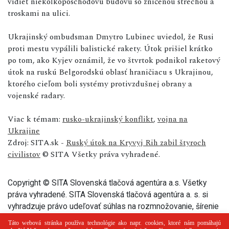
vidieť niekoľkoposchodovú budovu so zničenou strechou a
troskami na ulici.
Ukrajinský ombudsman Dmytro Lubinec uviedol, že Rusi
proti mestu vypálili balistické rakety. Útok prišiel krátko
po tom, ako Kyjev oznámil, že vo štvrtok podnikol raketový
útok na ruskú Belgorodskú oblasť hraničiacu s Ukrajinou,
ktorého cieľom boli systémy protivzdušnej obrany a
vojenské radary.
Viac k témam:
rusko-ukrajinský konflikt
,
vojna na
Ukrajine
Zdroj: SITA.sk -
Ruský útok na Kryvyj Rih zabil štyroch
civilistov
© SITA Všetky práva vyhradené.
Copyright © SITA Slovenská tlačová agentúra a.s. Všetky
práva vyhradené. SITA Slovenská tlačová agentúra a. s. si
vyhradzuje právo udeľovať súhlas na rozmnožovanie, šírenie
a na verejný prenos tohto článku a jeho častí.