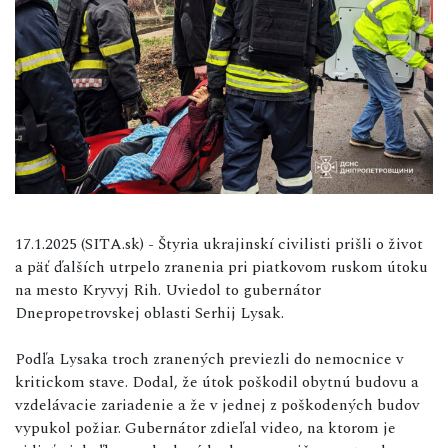
17.1.2025 (SITA.sk) - Štyria ukrajinskí civilisti prišli o život
a päť ďalších utrpelo zranenia pri piatkovom ruskom útoku
na mesto Kryvyj Rih. Uviedol to gubernátor
Dnepropetrovskej oblasti Serhij Lysak.
Podľa Lysaka troch zranených previezli do nemocnice v
kritickom stave. Dodal, že útok poškodil obytnú budovu a
vzdelávacie zariadenie a že v jednej z poškodených budov
vypukol požiar. Gubernátor zdieľal video, na ktorom je