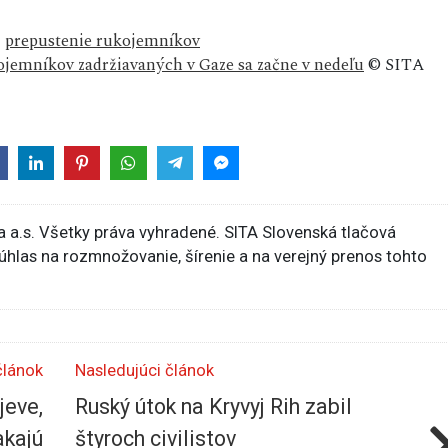
,
prepustenie rukojemníkov
ojemníkov zadržiavaných v Gaze sa začne v nedeľu
© SITA
 a.s. Všetky práva vyhradené. SITA Slovenská tlačová
súhlas na rozmnožovanie, šírenie a na verejný prenos tohto
článok
Nasledujúci článok
jeve,
Ruský útok na Kryvyj Rih zabil
akajú
štyroch civilistov