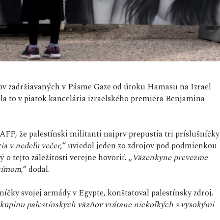
kov zadržiavaných v Pásme Gaze od útoku Hamasu na Izrael
dla to v piatok kancelária izraelského premiéra Benjamina
P, že palestínski militanti najprv prepustia tri príslušníčky
ia v nedeľu večer,
“ uviedol jeden zo zdrojov pod podmienkou
 tejto záležitosti verejne hovoriť. „
Väzenkyne prevezme
 tímom
,“ dodal.
níčky svojej armády v Egypte, konštatoval palestínsky zdroj.
 skupinu palestínskych väzňov vrátane niekoľkých s vysokými