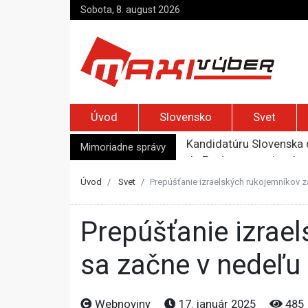
Sobota, 8. august 2026
Úvod
Slovensko
Svet
Kandidatúru Slovenska 
Je Európa naozaj v ohr
Mimoriadne správy
Pápež Lev XIV. sa vo Fr
Kyjev žiada EÚ o 220 mi
Úvod
Svet
Prepúšťanie izraelských rukojemníkov z
Merz zvolal bezpečnostn
Prepúšťanie izraelských rukojemníkov zadržiavaných v Gaze
sa začne v nedeľu
Webnoviny
17. január 2025
485