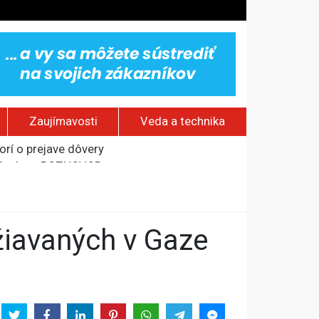
Zaujímavosti
Veda a technika
rí o prejave dôvery
om Rusku – ROZHOVOR
stavov