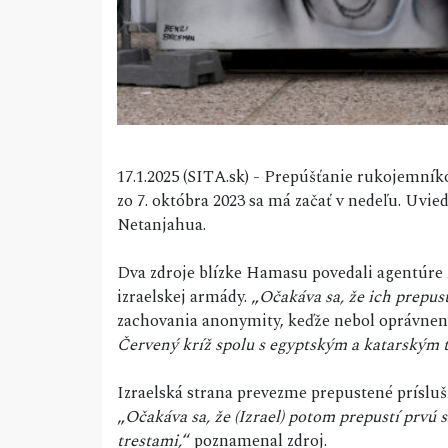
17.1.2025 (SITA.sk) - Prepúšťanie rukojemní
zo 7. októbra 2023 sa má začať v nedeľu. Uvie
Netanjahua.
Dva zdroje blízke Hamasu povedali agentúre AF
izraelskej armády. „
Očakáva sa, že ich prepust
zachovania anonymity, keďže nebol oprávnený o
Červený kríž spolu s egyptským a katarským
Izraelská strana prevezme prepustené prísluš
„
Očakáva sa, že (Izrael) potom prepustí prvú
trestami,
“ poznamenal zdroj.