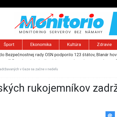
Šport
Ekonomika
Kultúra
Zdravie
do Bezpečnostnej rady OSN podporilo 123 štátov, Blanár hovo
ození? Pravda o kriminalite, islame a mýte o konzervatívn
ancúzsku stretne s obeťami sexuálneho zneužívania kňazmi
liónov eur na pomoc farmárom, ktorých postihla blokáda prí
adržiavaných v Gaze sa začne v nedeľu
ú radu štátu po incidente s dronom pri ukrajinskom lietadle