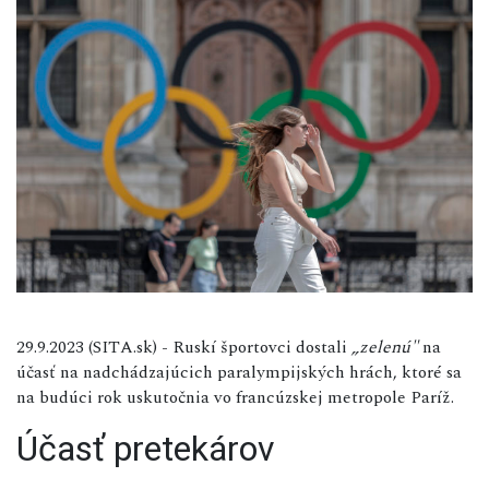
29.9.2023 (SITA.sk) - Ruskí športovci dostali
„zelenú"
na
účasť na nadchádzajúcich paralympijských hrách, ktoré sa
na budúci rok uskutočnia vo francúzskej metropole Paríž.
Účasť pretekárov