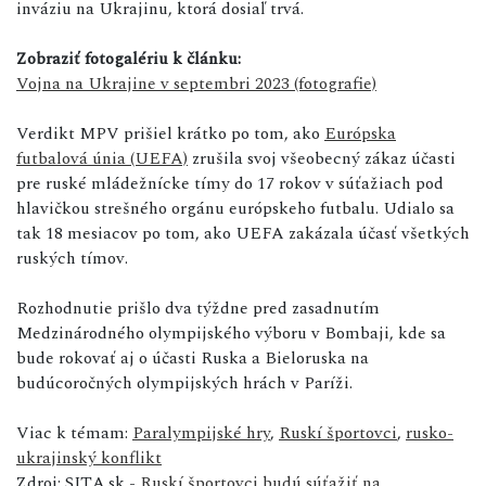
inváziu na Ukrajinu, ktorá dosiaľ trvá.
Zobraziť fotogalériu k článku:
Vojna na Ukrajine v septembri 2023 (fotografie)
Verdikt MPV prišiel krátko po tom, ako
Európska
futbalová únia (UEFA)
zrušila svoj všeobecný zákaz účasti
pre ruské mládežnícke tímy do 17 rokov v súťažiach pod
hlavičkou strešného orgánu európskeho futbalu. Udialo sa
tak 18 mesiacov po tom, ako UEFA zakázala účasť všetkých
ruských tímov.
Rozhodnutie prišlo dva týždne pred zasadnutím
Medzinárodného olympijského výboru v Bombaji, kde sa
bude rokovať aj o účasti Ruska a Bieloruska na
budúcoročných olympijských hrách v Paríži.
Viac k témam:
Paralympijské hry
,
Ruskí športovci
,
rusko-
ukrajinský konflikt
Zdroj: SITA.sk -
Ruskí športovci budú súťažiť na