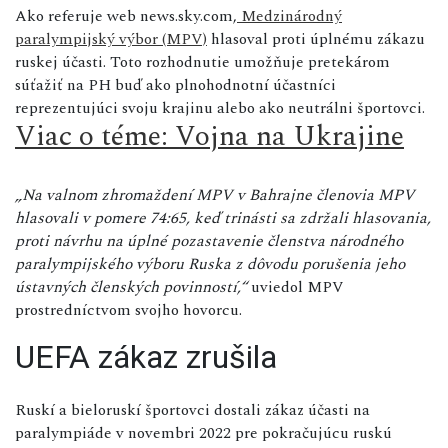
Ako referuje web news.sky.com,
Medzinárodný
paralympijský výbor (MPV)
hlasoval proti úplnému zákazu
ruskej účasti. Toto rozhodnutie umožňuje pretekárom
súťažiť na PH buď ako plnohodnotní účastníci
reprezentujúci svoju krajinu alebo ako neutrálni športovci.
Viac o téme: Vojna na Ukrajine
„Na valnom zhromaždení MPV v Bahrajne členovia MPV
hlasovali v pomere 74:65, keď trinásti sa zdržali hlasovania,
proti návrhu na úplné pozastavenie členstva národného
paralympijského výboru Ruska z dôvodu porušenia jeho
ústavných členských povinností,“
uviedol MPV
prostredníctvom svojho hovorcu.
UEFA zákaz zrušila
Ruskí a bieloruskí športovci dostali zákaz účasti na
paralympiáde v novembri 2022 pre pokračujúcu ruskú