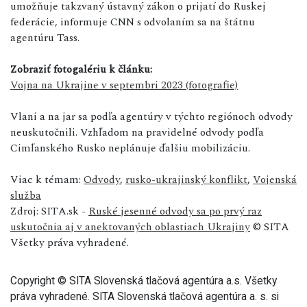
umožňuje takzvaný ústavný zákon o prijatí do Ruskej
federácie, informuje CNN s odvolaním sa na štátnu
agentúru Tass.
Zobraziť fotogalériu k článku:
Vojna na Ukrajine v septembri 2023 (fotografie)
Vlani a na jar sa podľa agentúry v týchto regiónoch odvody
neuskutočnili. Vzhľadom na pravidelné odvody podľa
Cimľanského Rusko neplánuje ďalšiu mobilizáciu.
Viac k témam:
Odvody
,
rusko-ukrajinský konflikt
,
Vojenská
služba
Zdroj: SITA.sk -
Ruské jesenné odvody sa po prvý raz
uskutočnia aj v anektovaných oblastiach Ukrajiny
© SITA
Všetky práva vyhradené.
Copyright © SITA Slovenská tlačová agentúra a.s. Všetky
práva vyhradené. SITA Slovenská tlačová agentúra a. s. si