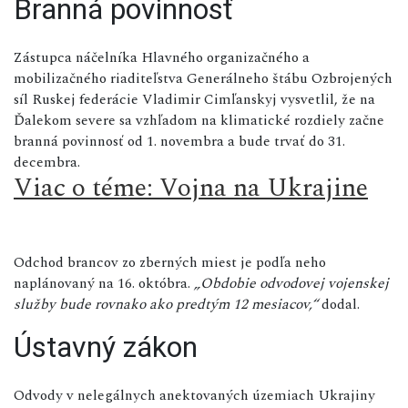
Branná povinnosť
Zástupca náčelníka Hlavného organizačného a
mobilizačného riaditeľstva Generálneho štábu Ozbrojených
síl Ruskej federácie Vladimir Cimľanskyj vysvetlil, že na
Ďalekom severe sa vzhľadom na klimatické rozdiely začne
branná povinnosť od 1. novembra a bude trvať do 31.
decembra.
Viac o téme: Vojna na Ukrajine
Odchod brancov zo zberných miest je podľa neho
naplánovaný na 16. októbra.
„Obdobie odvodovej vojenskej
služby bude rovnako ako predtým 12 mesiacov,“
dodal.
Ústavný zákon
Odvody v nelegálnych anektovaných územiach Ukrajiny