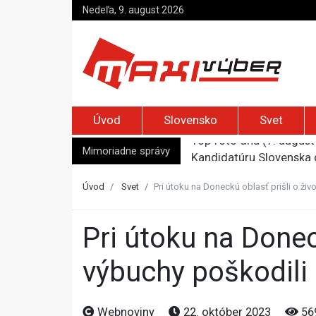
Nedeľa, 9. august 2026
Úvod
Slovensko
Svet
Mimoriadne správy
Kandidatúru Slovenska 
Je Európa naozaj v ohr
Pápež Lev XIV. sa vo Fr
Úvod
Svet
Pri útoku na Doneckú oblasť prišli o živ
Kyjev žiada EÚ o 220 mi
Top foto dňa (7. august 
Pri útoku na Doneckú oblasť prišli o život dvaja starší muži,
výbuchy poškodili
Webnoviny
22. október 2023
56