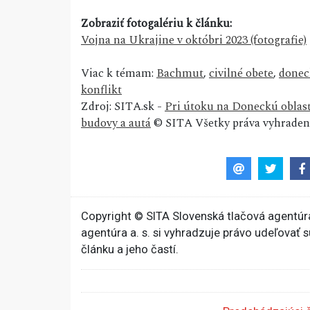
Zobraziť fotogalériu k článku:
Vojna na Ukrajine v októbri 2023 (fotografie)
Viac k témam:
Bachmut
,
civilné obete
,
donec
konflikt
Zdroj: SITA.sk -
Pri útoku na Doneckú oblasť 
budovy a autá
© SITA Všetky práva vyhraden
Copyright © SITA Slovenská tlačová agentúra
agentúra a. s. si vyhradzuje právo udeľovať 
článku a jeho častí.