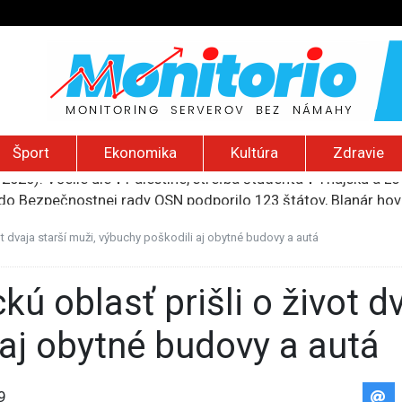
Šport
Ekonomika
Kultúra
Zdravie
do Bezpečnostnej rady OSN podporilo 123 štátov, Blanár hovo
ození? Pravda o kriminalite, islame a mýte o konzervatívn
ancúzsku stretne s obeťami sexuálneho zneužívania kňazmi
ot dvaja starší muži, výbuchy poškodili aj obytné budovy a autá
liónov eur na pomoc farmárom, ktorých postihla blokáda prí
2026): Včelie úle v Palestíne, streľba študenta v Thajsku a L
 aj obytné budovy a autá
9