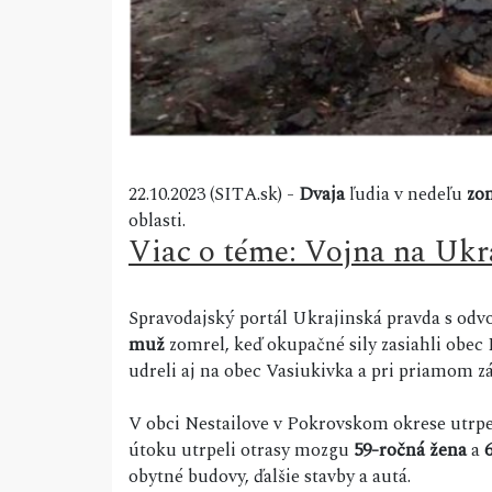
22.10.2023 (SITA.sk) -
Dvaja
ľudia v nedeľu
zo
oblasti.
Viac o téme: Vojna na Ukr
Spravodajský portál Ukrajinská pravda s odv
muž
zomrel, keď okupačné sily zasiahli obe
udreli aj na obec Vasiukivka a pri priamom 
V obci Nestailove v Pokrovskom okrese utrp
útoku utrpeli otrasy mozgu
59-ročná žena
a
obytné budovy, ďalšie stavby a autá.