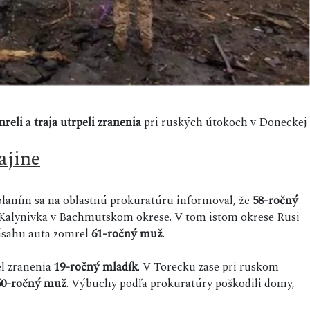
mreli
a
traja
utrpeli zranenia
pri ruských útokoch v Doneckej
ajine
olaním sa na oblastnú prokuratúru informoval, že
58-ročný
c Kalynivka v Bachmutskom okrese. V tom istom okrese Rusi
zásahu auta zomrel
61-ročný muž
.
el zranenia
19-ročný mladík
. V Torecku zase pri ruskom
60-ročný muž
. Výbuchy podľa prokuratúry poškodili domy,