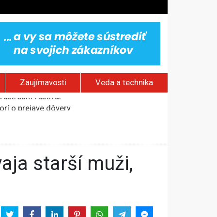
Zaujímavosti
Veda a technika
rí o prejave dôvery
om Rusku – ROZHOVOR
stavov
ovestream festival