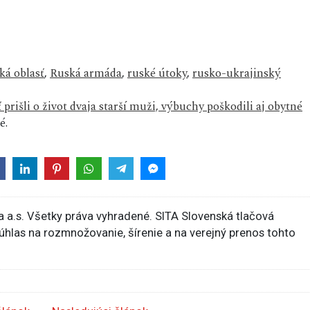
ká oblasť
,
Ruská armáda
,
ruské útoky
,
rusko-ukrajinský
prišli o život dvaja starší muži, výbuchy poškodili aj obytné
é.
 a.s. Všetky práva vyhradené. SITA Slovenská tlačová
súhlas na rozmnožovanie, šírenie a na verejný prenos tohto