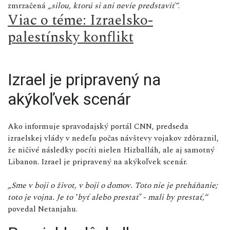
zmrzačená
„silou, ktorú si ani nevie predstaviť“
.
Viac o téme: Izraelsko-
palestínsky konflikt
Izrael je pripravený na
akýkoľvek scenár
Ako informuje spravodajský portál CNN, predseda
izraelskej vlády v nedeľu počas návštevy vojakov zdôraznil,
že ničivé následky pocíti nielen Hizballáh, ale aj samotný
Libanon. Izrael je pripravený na akýkoľvek scenár.
„Sme v boji o život, v boji o domov. Toto nie je preháňanie;
toto je vojna. Je to ‛byť alebo prestať’ - mali by prestať,“
povedal Netanjahu.