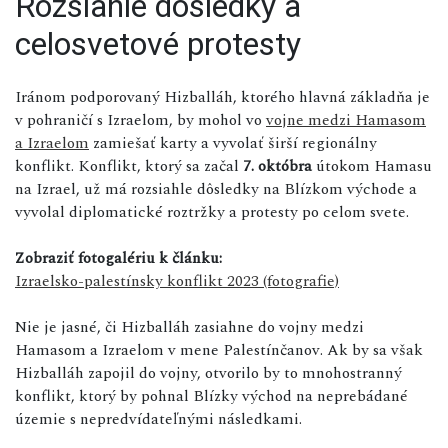
Rozsiahle dôsledky a
celosvetové protesty
Iránom podporovaný Hizballáh, ktorého hlavná základňa je
v pohraničí s Izraelom, by mohol vo
vojne medzi Hamasom
a Izraelom
zamiešať karty a vyvolať širší regionálny
konflikt. Konflikt, ktorý sa začal
7. októbra
útokom Hamasu
na Izrael, už má rozsiahle dôsledky na Blízkom východe a
vyvolal diplomatické roztržky a protesty po celom svete.
Zobraziť fotogalériu k článku:
Izraelsko-palestínsky konflikt 2023 (fotografie)
Nie je jasné, či Hizballáh zasiahne do vojny medzi
Hamasom a Izraelom v mene Palestínčanov. Ak by sa však
Hizballáh zapojil do vojny, otvorilo by to mnohostranný
konflikt, ktorý by pohnal Blízky východ na neprebádané
územie s nepredvídateľnými následkami.