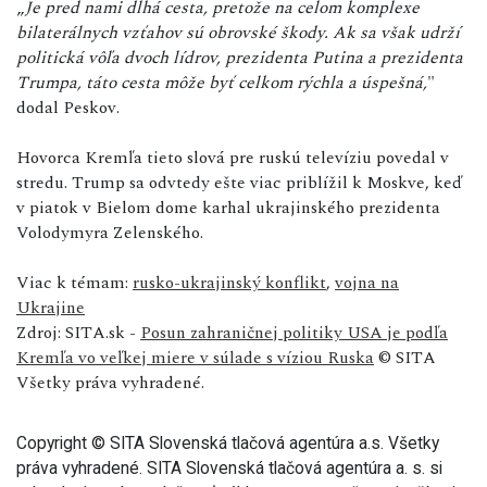
„
Je pred nami dlhá cesta, pretože na celom komplexe
bilaterálnych vzťahov sú obrovské škody. Ak sa však udrží
politická vôľa dvoch lídrov, prezidenta Putina a prezidenta
Trumpa, táto cesta môže byť celkom rýchla a úspešná,
"
dodal Peskov.
Hovorca Kremľa tieto slová pre ruskú televíziu povedal v
stredu. Trump sa odvtedy ešte viac priblížil k Moskve, keď
v piatok v Bielom dome karhal ukrajinského prezidenta
Volodymyra Zelenského.
Viac k témam:
rusko-ukrajinský konflikt
,
vojna na
Ukrajine
Zdroj: SITA.sk -
Posun zahraničnej politiky USA je podľa
Kremľa vo veľkej miere v súlade s víziou Ruska
© SITA
Všetky práva vyhradené.
Copyright © SITA Slovenská tlačová agentúra a.s. Všetky
práva vyhradené. SITA Slovenská tlačová agentúra a. s. si