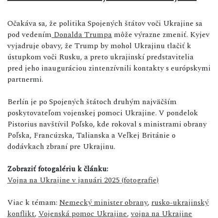
Očakáva sa, že politika Spojených štátov voči Ukrajine sa
pod vedením
Donalda Trumpa
môže výrazne zmeniť. Kyjev
vyjadruje obavy, že Trump by mohol Ukrajinu tlačiť k
ústupkom voči Rusku, a preto ukrajinskí predstavitelia
pred jeho inauguráciou zintenzívnili kontakty s európskymi
partnermi.
Berlín je po Spojených štátoch druhým najväčším
poskytovateľom vojenskej pomoci Ukrajine. V pondelok
Pistorius navštívil Poľsko, kde rokoval s ministrami obrany
Poľska, Francúzska, Talianska a Veľkej Británie o
dodávkach zbraní pre Ukrajinu.
Zobraziť fotogalériu k článku:
Vojna na Ukrajine v januári 2025 (fotografie)
Viac k témam:
Nemecký minister obrany
,
rusko-ukrajinský
konflikt
,
Vojenská pomoc Ukrajine
,
vojna na Ukrajine