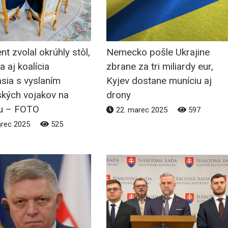
nt zvolal okrúhly stôl,
Nemecko pošle Ukrajine
a aj koalícia
zbrane za tri miliardy eur,
sia s vyslaním
Kyjev dostane muníciu aj
ských vojakov na
drony
nu – FOTO
22. marec 2025
597
arec 2025
525