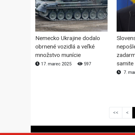
Nemecko Ukrajine dodalo
Slovens
obrnené vozidlá a veľké
nepošle
množstvo munície
zadarm
samite 
17. marec 2025
597
7. ma
<<
<