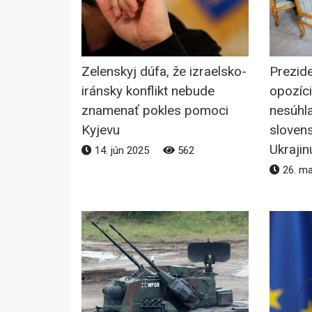
Zelenskyj dúfa, že izraelsko-
Prezide
iránsky konflikt nebude
opozíci
znamenať pokles pomoci
nesúhla
Kyjevu
sloven
Ukraji
14. jún 2025
562
26. m