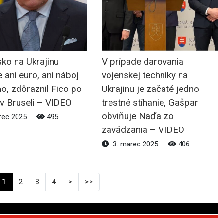
ko na Ukrajinu
V prípade darovania
 ani euro, ani náboj
vojenskej techniky na
o, zdôraznil Fico po
Ukrajinu je začaté jedno
v Bruseli – VIDEO
trestné stíhanie, Gašpar
obviňuje Naďa zo
rec 2025
495
zavádzania – VIDEO
3. marec 2025
406
1
2
3
4
>
>>