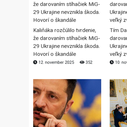
Kaliňáka rozčúlilo tvrdenie,
Tím Da
že darovaním stíhačiek MiG-
darova
29 Ukrajine nevznikla škoda.
Ukrajin
Hovorí o škandále
veľký z
12. november 2025
352
10. n