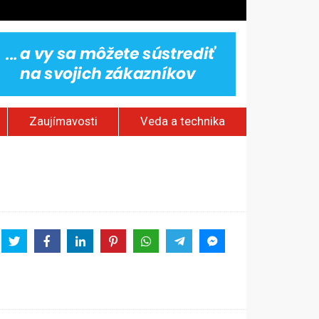
Zaujímavosti
Veda a technika
stlivosti
aterinburgu
h sieťach