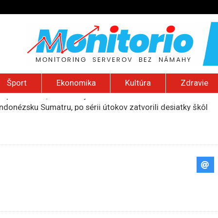
Šport
Ekonomika
Kultúra
Zdravie
indonézsku Sumatru, po sérii útokov zatvorili desiatky škôl
núti obyvateľov Rumunska šetriť aj na jedle a zdravotnej staro
li logistické centrum spoločnosti Wildberries pri ruskom Jek
ť vyše pol miliardy dolárov za ohrozovanie detí na sociálnyc
ú provokáciu, Moskva by mohla otestovať NATO