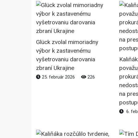
Glück zvolal mimoriadny
výbor k zastavenému
vyšetrovaniu darovania
Kaliňák
zbraní Ukrajine
považu
prokur
25. február 2026
226
nedost
na pre
postup
6. feb