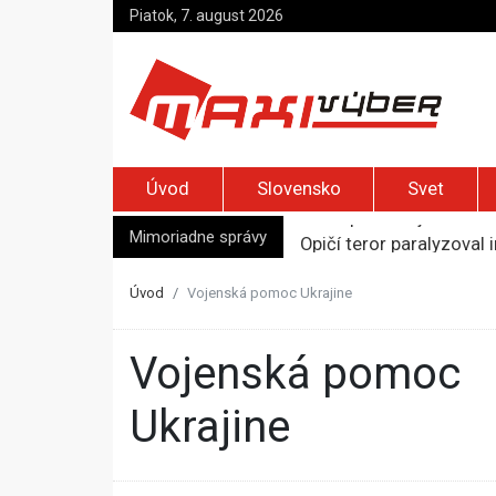
Piatok, 7. august 2026
Úvod
Slovensko
Svet
Mimoriadne správy
Opičí teror paralyzoval 
Najvyššia inflácia v EÚ 
Ukrajinské drony zasiah
Úvod
Vojenská pomoc Ukrajine
Meta musí v USA zaplati
USA upozorňujú na rusk
Vojenská pomoc
Ukrajine