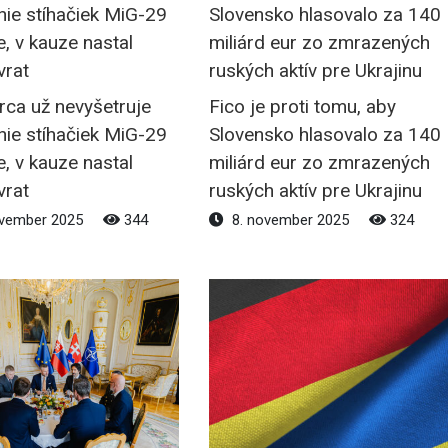
rca už nevyšetruje
Fico je proti tomu, aby
nie stíhačiek MiG-29
Slovensko hlasovalo za 140
e, v kauze nastal
miliárd eur zo zmrazených
vrat
ruských aktív pre Ukrajinu
ovember 2025
344
8. november 2025
324