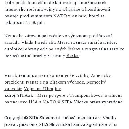
Lídri podľa kancelára diskutovali aj o možnostiach
mierového riešenia vojny na Ukrajine a koordinovali
postoje pred summitom NATO v
Ankare
, ktorý sa
uskutoční 7. a 8. júla.
Nemecko zároveň pokračuje vo výraznom posilňovaní
armády. Vláda Friedricha Merza sa snaží znížiť závislosť
európskej obrany od
Spojených štátov
a reagovať na rastúce
bezpečnostné hrozby zo strany
Ruska
.
Viac k témam:
americko-nemecké vzťahy
,
Americký
prezident
,
Napätie na Blízkom východe
,
Nemecký
kancelár
,
Vojna na Ukrajine
Zdroj: SITA.sk -
Merz po spore s Trumpom hovorí o silnom
partnerstve USA a NATO
© SITA Všetky práva vyhradené.
Copyright © SITA Slovenská tlačová agentúra a.s. Všetky
práva vyhradené. SITA Slovenská tlačová agentúra a. s. si