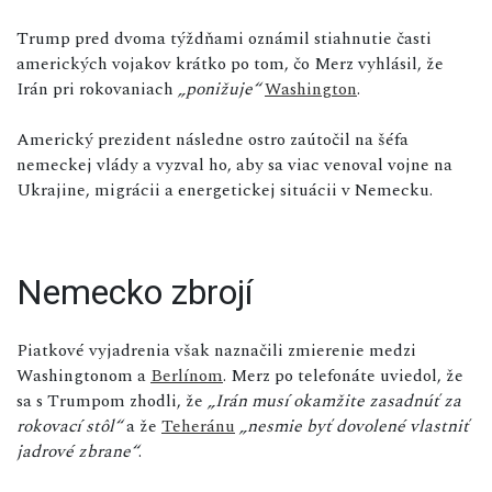
Trump pred dvoma týždňami oznámil stiahnutie časti
amerických vojakov krátko po tom, čo Merz vyhlásil, že
Irán pri rokovaniach
„ponižuje“
Washington
.
Americký prezident následne ostro zaútočil na šéfa
nemeckej vlády a vyzval ho, aby sa viac venoval vojne na
Ukrajine, migrácii a energetickej situácii v Nemecku.
Nemecko zbrojí
Piatkové vyjadrenia však naznačili zmierenie medzi
Washingtonom a
Berlínom
. Merz po telefonáte uviedol, že
sa s Trumpom zhodli, že
„Irán musí okamžite zasadnúť za
rokovací stôl“
a že
Teheránu
„nesmie byť dovolené vlastniť
jadrové zbrane“
.