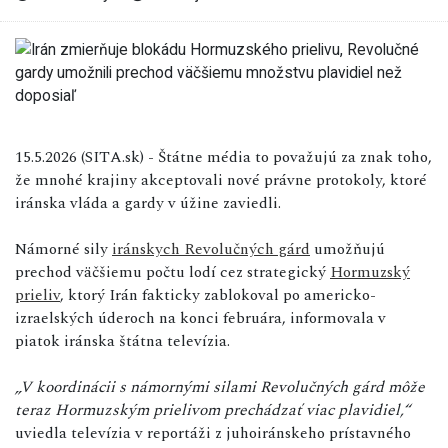
15.5.2026 (SITA.sk) - Štátne média to považujú za znak toho,
že mnohé krajiny akceptovali nové právne protokoly, ktoré
iránska vláda a gardy v úžine zaviedli.
Námorné sily
iránskych Revolučných gárd
umožňujú
prechod väčšiemu počtu lodí cez strategický
Hormuzský
prieliv
, ktorý Irán fakticky zablokoval po americko-
izraelských úderoch na konci februára, informovala v
piatok iránska štátna televízia.
„V koordinácii s námornými silami Revolučných gárd môže
teraz Hormuzským prielivom prechádzať viac plavidiel,“
uviedla televízia v reportáži z juhoiránskeho prístavného