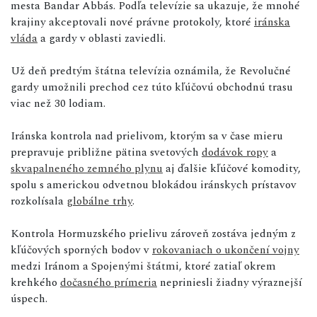
mesta Bandar Abbás. Podľa televízie sa ukazuje, že mnohé
krajiny akceptovali nové právne protokoly, ktoré
iránska
vláda
a gardy v oblasti zaviedli.
Už deň predtým štátna televízia oznámila, že Revolučné
gardy umožnili prechod cez túto kľúčovú obchodnú trasu
viac než 30 lodiam.
Iránska kontrola nad prielivom, ktorým sa v čase mieru
prepravuje približne pätina svetových
dodávok ropy
a
skvapalneného zemného plynu
aj ďalšie kľúčové komodity,
spolu s americkou odvetnou blokádou iránskych prístavov
rozkolísala
globálne trhy
.
Kontrola Hormuzského prielivu zároveň zostáva jedným z
kľúčových sporných bodov v
rokovaniach o ukončení vojny
medzi Iránom a Spojenými štátmi, ktoré zatiaľ okrem
krehkého
dočasného prímeria
nepriniesli žiadny výraznejší
úspech.