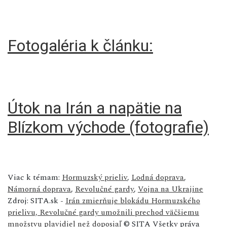
Fotogaléria k článku:
Útok na Irán a napätie na
Blízkom východe (fotografie)
Viac k témam:
Hormuzský prieliv
,
Lodná doprava
,
Námorná doprava
,
Revolučné gardy
,
Vojna na Ukrajine
Zdroj: SITA.sk -
Irán zmierňuje blokádu Hormuzského
prielivu, Revolučné gardy umožnili prechod väčšiemu
množstvu plavidiel než doposiaľ
© SITA Všetky práva