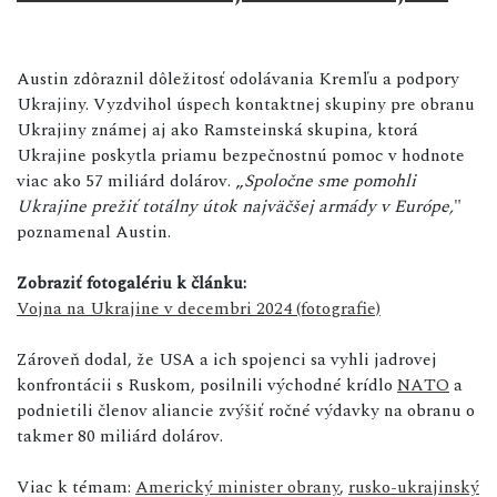
Austin zdôraznil dôležitosť odolávania Kremľu a podpory
Ukrajiny. Vyzdvihol úspech kontaktnej skupiny pre obranu
Ukrajiny známej aj ako Ramsteinská skupina, ktorá
Ukrajine poskytla priamu bezpečnostnú pomoc v hodnote
viac ako 57 miliárd dolárov. „
Spoločne sme pomohli
Ukrajine prežiť totálny útok najväčšej armády v Európe,
"
poznamenal Austin.
Zobraziť fotogalériu k článku:
Vojna na Ukrajine v decembri 2024 (fotografie)
Zároveň dodal, že USA a ich spojenci sa vyhli jadrovej
konfrontácii s Ruskom, posilnili východné krídlo
NATO
a
podnietili členov aliancie zvýšiť ročné výdavky na obranu o
takmer 80 miliárd dolárov.
Viac k témam:
Americký minister obrany
,
rusko-ukrajinský