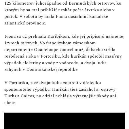
125 kilometrov juhozápadne od Bermudských ostrovov, ku
ktorým by sa mal priblížiť neskôr počas štvrtka alebo v
piatok. V sobotu by mala Fiona dosiahnuť kanadské
atlantické provincie.
Fiona sa už prehnala Karibikom, kde jej pripisujú najmenej
štyroch mŕtvych. Vo francúzskom zámorskom
departemente Guadeloupe zomrel muž, ďalšieho strhla
rozbúrená rieka v Portoriku, kde hurikán spôsobil masívny
výpadok elektriny a vody z vodovodu, a dvaja ľudia
zahynuli v Dominikánskej republike.
V Portoriku, tiež dvaja ľudia zomreli v dôsledku
spomenutého výpadku. Hurikán tiež zasiahol aj ostrovy
Turks a Caicos, no odtiaľ nehlásia výraznejšie škody ani
obete.