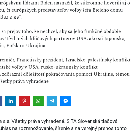
európskymi lídrami Biden naznačil, že súkromne hovorili aj o
ku, či európskych predstaviteľov voľby šéfa Bieleho domu
ú sa o ne
".
 za prejav toho, že nechcel, aby sa jeho funkčné obdobie
avštívil iných kľúčových partnerov USA, ako sú Japonsko,
ia, Poľsko a Ukrajina.
premiér
,
Francúzsky prezident
,
Izraelsko-palestínsky konflikt
,
ntské voľby v USA
,
rusko-ukrajinský konflikt
a zdôraznil dôležitosť pokračovania pomoci Ukrajine, témou
etky práva vyhradené.
 a.s. Všetky práva vyhradené. SITA Slovenská tlačová
súhlas na rozmnožovanie, šírenie a na verejný prenos tohto