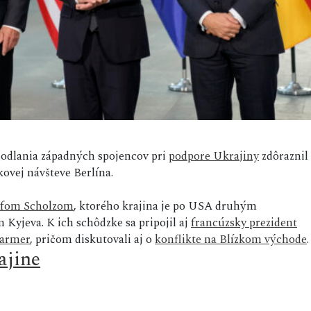
dhodlania západných spojencov pri
podpore Ukrajiny
zdôraznil
kovej návšteve Berlína.
afom Scholzom
, ktorého krajina je po USA druhým
yjeva. K ich schôdzke sa pripojil aj
francúzsky prezident
tarmer
, pričom diskutovali aj o
konflikte na Blízkom východe
.
ajine