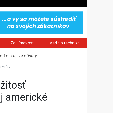
Zaujímavosti
Veda a technika
rí o prejave dôvery
om Rusku – ROZHOVOR
é voľby
stavov
ovestream festival
aj americké