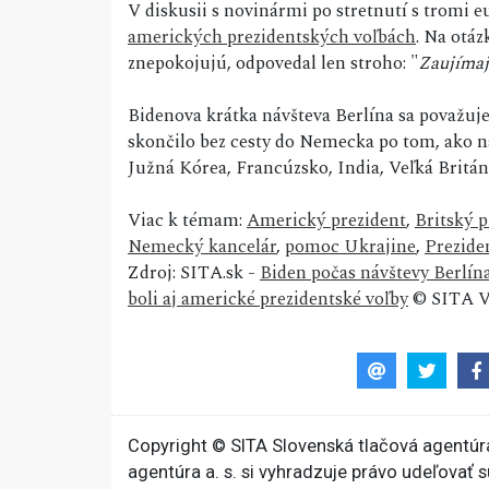
V diskusii s novinármi po stretnutí s tromi 
amerických prezidentských voľbách
. Na otáz
znepokojujú, odpovedal len stroho: "
Zaujímaj
Bidenova krátka návšteva Berlína sa považuje
skončilo bez cesty do Nemecka po tom, ako n
Južná Kórea, Francúzsko, India, Veľká Britán
Viac k témam:
Americký prezident
,
Britský 
Nemecký kancelár
,
pomoc Ukrajine
,
Prezide
Zdroj: SITA.sk -
Biden počas návštevy Berlín
boli aj americké prezidentské voľby
© SITA Vš
Copyright © SITA Slovenská tlačová agentúra
agentúra a. s. si vyhradzuje právo udeľovať 