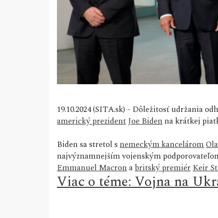
19.10.2024 (SITA.sk) - Dôležitosť udržania o
americký prezident
Joe Biden
na krátkej piat
Biden sa stretol s
nemeckým kancelárom
Ol
najvýznamnejším vojenským podporovateľom K
Emmanuel Macron
a
britský premiér
Keir S
Viac o téme: Vojna na Ukr