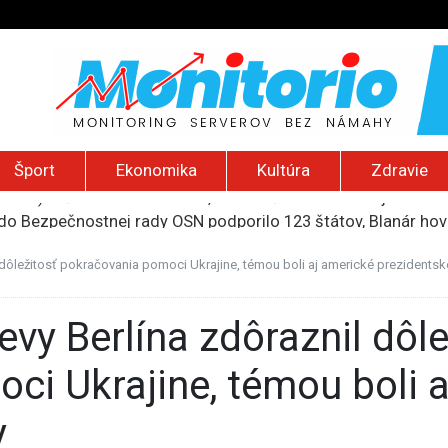
Šport
Ekonomika
Kultúra
Zdravie
do Bezpečnostnej rady OSN podporilo 123 štátov, Blanár hovo
ození? Pravda o kriminalite, islame a mýte o konzervatívn
ancúzsku stretne s obeťami sexuálneho zneužívania kňazmi
 dôležitosť pokračovania pomoci Ukrajine, témou boli aj americké prezidentsk
liónov eur na pomoc farmárom, ktorých postihla blokáda prí
2026): Včelie úle v Palestíne, streľba študenta v Thajsku a L
ci Ukrajine, témou boli 
y