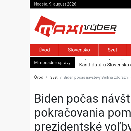
Nedeľa, 9. august 2026
Úvod
Slovensko
Svet
Mimoriadne správy
Kandidatúru Slovenska 
Je Európa naozaj v ohr
Pápež Lev XIV. sa vo Fr
Úvod
Svet
Biden počas návštevy Berlína zdôraznil
Kyjev žiada EÚ o 220 mi
Top foto dňa (7. august 
Biden počas návštevy Berlína zdôraznil dôležitosť
pokračovania pomo
prezidentské voľb