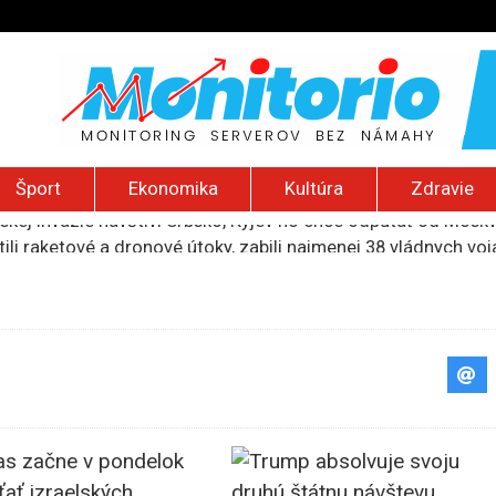
Šport
Ekonomika
Kultúra
Zdravie
ili raketové a dronové útoky, zabili najmenej 38 vládnych vo
 2026): Protest zdravotníkov, ruský letecký útok, hirošimský
e „zhasne celý Perzský záliv“, pripravil zoznam cieľov
ku francúzskej RT, jej vyhostenie z krajiny nazvala „prenasle
uskej invázie navštívi Srbsko, Kyjev ho chce odpútať od Mosk