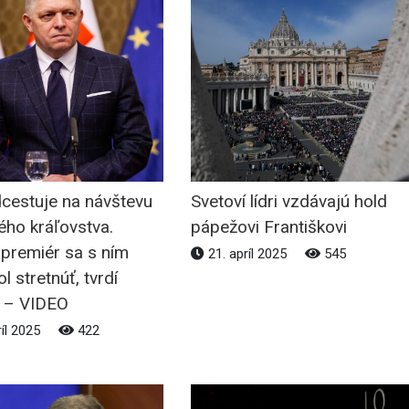
dcestuje na návštevu
Svetoví lídri vzdávajú hold
ého kráľovstva.
pápežovi Františkovi
 premiér sa s ním
21. apríl 2025
545
l stretnúť, tvrdí
 – VIDEO
ríl 2025
422