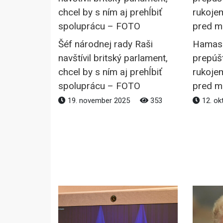
Šéf národnej rady Raši
Hamas 
navštívil britský parlament,
prepúšť
chcel by s ním aj prehĺbiť
rukojem
spoluprácu – FOTO
pred m
19. november 2025
353
12. ok