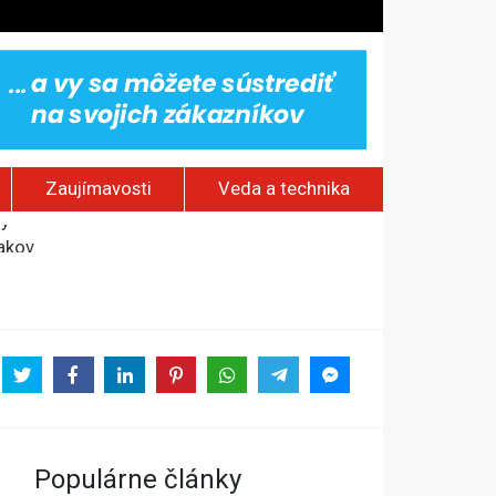
Zaujímavosti
Veda a technika
jakov
 pamätník a záchrana psov z lesných požiarov
dovaním“
vy
Populárne články