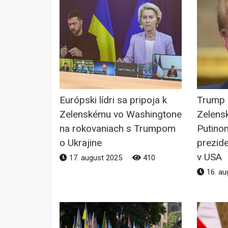
Európski lídri sa pripoja k
Trump 
Zelenskému vo Washingtone
Zelens
na rokovaniach s Trumpom
Putinom
o Ukrajine
prezide
v USA
17. august 2025
410
16. au