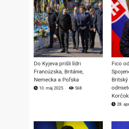
Do Kyjeva prišli lídri
Fico o
Francúzska, Británie,
Spojen
Nemecka a Poľska
Britský
odmieto
10. máj 2025
568
Korčok
28. ap