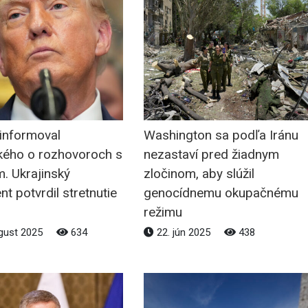
informoval
Washington sa podľa Iránu
kého o rozhovoroch s
nezastaví pred žiadnym
. Ukrajinský
zločinom, aby slúžil
nt potvrdil stretnutie
genocídnemu okupačnému
režimu
gust 2025
634
22. jún 2025
438