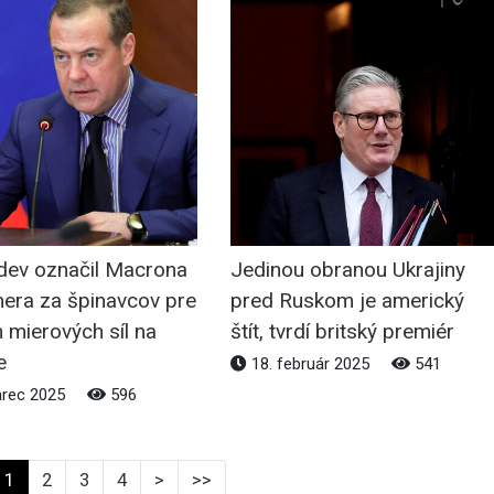
ev označil Macrona
Jedinou obranou Ukrajiny
mera za špinavcov pre
pred Ruskom je americký
n mierových síl na
štít, tvrdí britský premiér
e
18. február 2025
541
arec 2025
596
1
2
3
4
>
>>