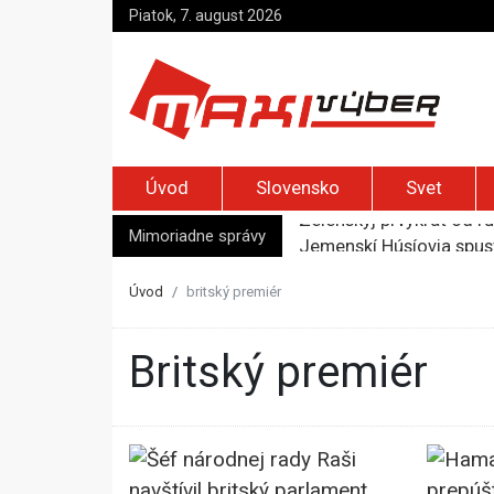
Piatok, 7. august 2026
Úvod
Slovensko
Svet
Mimoriadne správy
Jemenskí Húsíovia spust
Top foto dňa (6. august
Irán pohrozil susedom, ž
Úvod
britský premiér
Moskva bráni bývalú šéf
Zelenskyj prvýkrát od r
britský premiér