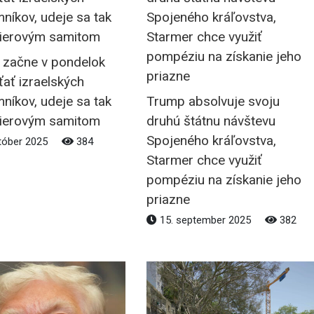
začne v pondelok
ať izraelských
níkov, udeje sa tak
Trump absolvuje svoju
ierovým samitom
druhú štátnu návštevu
Spojeného kráľovstva,
tóber 2025
384
Starmer chce využiť
pompéziu na získanie jeho
priazne
15. september 2025
382