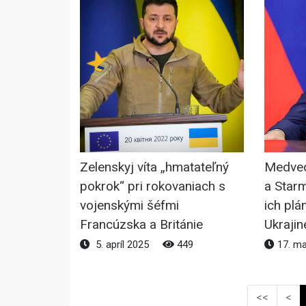
Zelenskyj víta „hmatateľný
Medved
pokrok“ pri rokovaniach s
a Star
vojenskými šéfmi
ich plá
Francúzska a Británie
Ukrajin
5. apríl 2025
449
17. m
<<
<