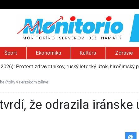
Šport
Ekonomika
Kultúra
Zdravie
 2026): Protest zdravotníkov, ruský letecký útok, hirošimský
e „zhasne celý Perzský záliv“, pripravil zoznam cieľov
ku francúzskej RT, jej vyhostenie z krajiny nazvala „prenasle
ske útoky v Perzskom zálive
 sieťach sa šíria výzvy na ďalší masový vstup do Ceuty
ili raketové a dronové útoky, zabili najmenej 38 vládnych vo