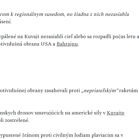
merom k regionálnym susedom, no žiadna z nich nezasiahla
sení.
álené na Kuvajt nezasiahli cieľ alebo sa rozpadli počas letu 
rotivzdušná obrana USA a
Bahrajnu
.
rotivzdušnej obrany zasahovali proti
„nepriateľským“
raketám
nskych dronov smerujúcich na americké sily v
Kuvajte
li zostrelené.
vypustené Iránom proti civilným lodiam plaviacim sa v