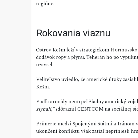
regióne.
Rokovania viaznu
Ostrov Kešm leží v strategickom
Hormuzskom
dodávok ropy a plynu. Teherán ho po vypukn
uzavrel.
Veliteľstvo uviedlo, že americké útoky zasiah
Kešm.
Podľa armády neutrpel žiadny americký voja
zlyhali,“
zdôraznil CENTCOM na sociálnej sie
Prímerie medzi Spojenými štátmi a Iránom vst
ukončení konfliktu však zatiaľ nepriniesli h