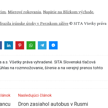
ežim
,
Mierové rokovania
,
Napätie na Blízkom východe
,
razila iránske útoky v Perzskom zálive
© SITA Všetky práva
 a.s. Všetky práva vyhradené. SITA Slovenská tlačová
súhlas na rozmnožovanie, šírenie a na verejný prenos tohto
článok
Nasledujúci článok
šancu
Dron zasiahol autobus v Rusmi