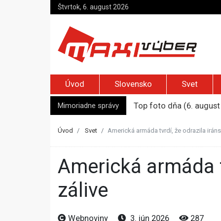
Štvrtok, 6. august 2026
Úvod
Slovensko
Svet
Mimoriadne správy
Top foto dňa (6. august
Irán pohrozil susedom, ž
Moskva bráni bývalú šéf
Úvod
Svet
Americká armáda tvrdí, že odrazila irán
Na marockých sociálnych
Jemenskí Húsíovia spust
Americká armáda tvrdí, že odrazila iránske útoky v Perzskom
zálive
Webnoviny
3. jún 2026
287