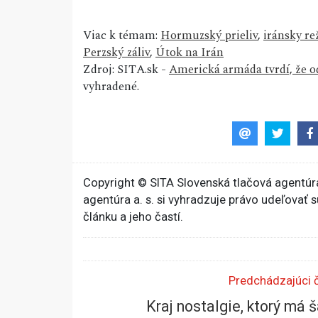
Viac k témam:
Hormuzský prieliv
,
iránsky r
Perzský záliv
,
Útok na Irán
Zdroj: SITA.sk -
Americká armáda tvrdí, že od
vyhradené.
Copyright © SITA Slovenská tlačová agentúra
agentúra a. s. si vyhradzuje právo udeľovať 
článku a jeho častí.
Predchádzajúci 
Kraj nostalgie, ktorý má 