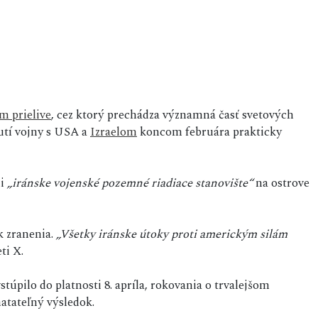
 prielive
, cez ktorý prechádza významná časť svetových
utí vojny s USA a
Izraelom
koncom februára prakticky
li
„iránske vojenské pozemné riadiace stanovište“
na ostrove
k zranenia.
„Všetky iránske útoky proti americkým silám
ti X.
úpilo do platnosti 8. apríla, rokovania o trvalejšom
matateľný výsledok.