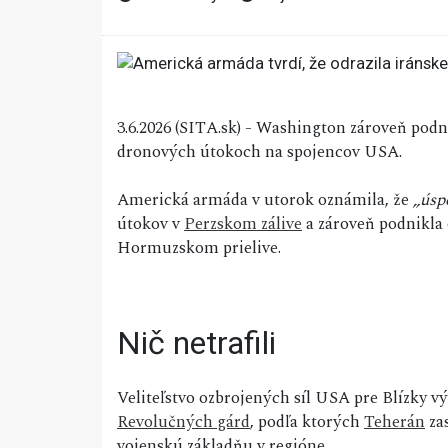
3.6.2026 (SITA.sk) - Washington zároveň pod
dronových útokoch na spojencov USA.
Americká armáda v utorok oznámila, že
„úsp
útokov v
Perzskom zálive
a zároveň podnikla
Hormuzskom prielive.
Nič netrafili
Veliteľstvo ozbrojených síl USA pre Blízky vý
Revolučných gárd
, podľa ktorých
Teherán
zas
vojenskú základňu v regióne.