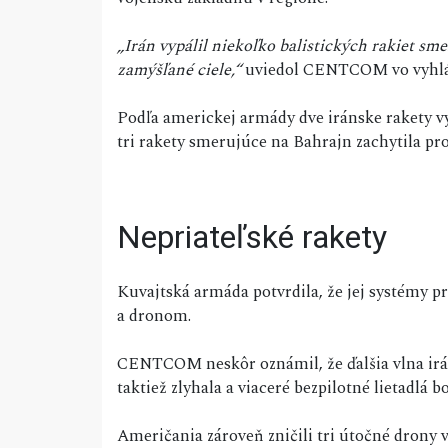
„Irán vypálil niekoľko balistických rakiet s
zamýšľané ciele,“
uviedol CENTCOM vo vyhlá
Podľa americkej armády dve iránske rakety vyp
tri rakety smerujúce na Bahrajn zachytila p
Nepriateľské rakety
Kuvajtská armáda potvrdila, že jej systémy p
a dronom.
CENTCOM neskôr oznámil, že ďalšia vlna irá
taktiež zlyhala a viaceré bezpilotné lietadlá bo
Američania zároveň zničili tri útočné drony 