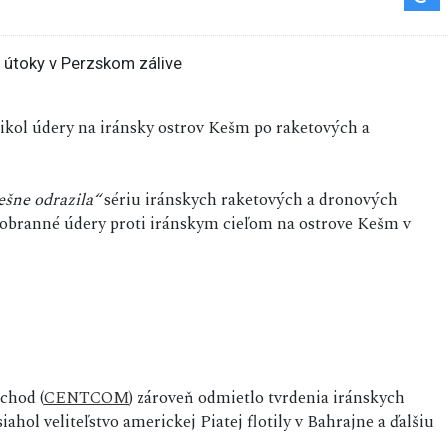
nikol údery na iránsky ostrov Kešm po raketových a
ešne odrazila“
sériu iránskych raketových a dronových
 obranné údery proti iránskym cieľom na ostrove Kešm v
chod (
CENTCOM
) zároveň odmietlo tvrdenia iránskych
iahol veliteľstvo americkej Piatej flotily v Bahrajne a ďalšiu