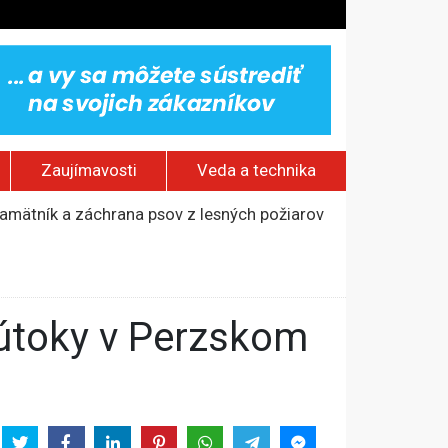
Zaujímavosti
Veda a technika
 pamätník a záchrana psov z lesných požiarov
dovaním“
jakov