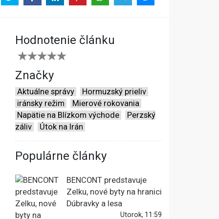
Hodnotenie článku
Značky
Aktuálne správy
Hormuzský prieliv
iránsky režim
Mierové rokovania
Napätie na Blízkom východe
Perzský
záliv
Útok na Irán
Populárne články
BENCONT predstavuje
Zelku, nové byty na hranici
Dúbravky a lesa
Utorok, 11:59