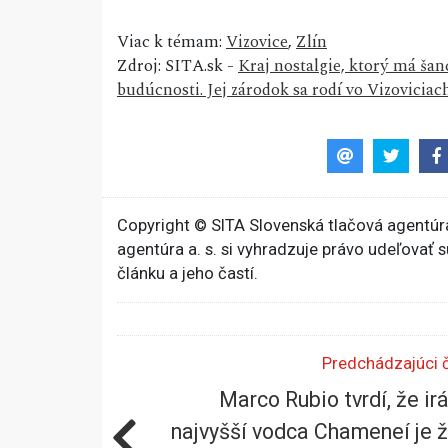
Viac k témam:
Vizovice
,
Zlín
Zdroj: SITA.sk -
Kraj nostalgie, ktorý má šan
budúcnosti. Jej zárodok sa rodí vo Vizovici
Copyright © SITA Slovenská tlačová agentúra
agentúra a. s. si vyhradzuje právo udeľovať 
článku a jeho častí.
Predchádzajúci 
Marco Rubio tvrdí, že ir
najvyšší vodca Chameneí je ž