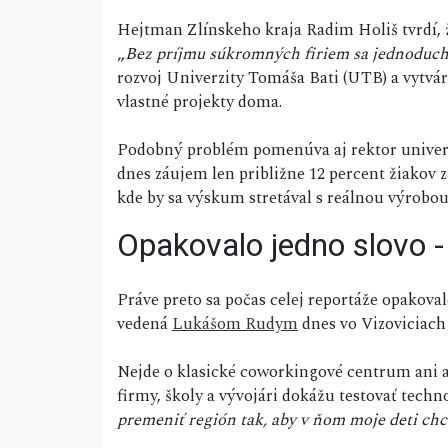
Hejtman Zlínskeho kraja Radim Holiš tvrdí, 
„
Bez príjmu súkromných firiem sa jednoduc
rozvoj Univerzity Tomáša Bati (UTB) a vytvár
vlastné projekty doma.
Podobný problém pomenúva aj rektor univer
dnes záujem len približne 12 percent žiakov 
kde by sa výskum stretával s reálnou výrobou
Opakovalo jedno slovo -
Práve preto sa počas celej reportáže opakova
vedená
Lukášom Rudym
dnes vo Vizoviciach 
Nejde o klasické coworkingové centrum ani 
firmy, školy a vývojári dokážu testovať techn
premeniť región tak, aby v ňom moje deti chc