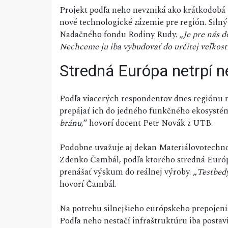
Projekt podľa neho nevzniká ako krátkodobá i
nové technologické zázemie pre región. Sil
Nadačného fondu Rodiny Rudy. „
Je pre nás d
Nechceme ju iba vybudovať do určitej veľkost
Stredná Európa netrpí n
Podľa viacerých respondentov dnes regiónu ne
prepájať ich do jedného funkčného ekosysté
bránu
,“ hovorí docent Petr Novák z UTB.
Podobne uvažuje aj dekan Materiálovotechnol
Zdenko Čambál, podľa ktorého stredná Európa
prenášať výskum do reálnej výroby. „
Testbedy
hovorí Čambál.
Na potrebu silnejšieho európskeho prepojen
Podľa neho nestačí infraštruktúru iba postavi