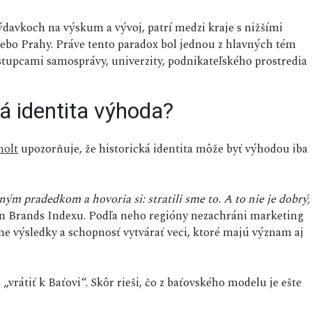
davkoch na výskum a vývoj, patrí medzi kraje s nižšími
lebo Prahy. Práve tento paradox bol jednou z hlavných tém
ástupcami samosprávy, univerzity, podnikateľského prostredia
á identita výhoda?
olt
upozorňuje, že historická identita môže byť výhodou iba
ným pradedkom a hovoria si: stratili sme to. A to nie je dobrý,
ion Brands Indexu. Podľa neho regióny nezachráni marketing
e výsledky a schopnosť vytvárať veci, ktoré majú význam aj
 „vrátiť k Baťovi“. Skôr rieši, čo z baťovského modelu je ešte