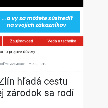
Zaujímavosti
Veda a technika
rí o prejave dôvery
om Rusku – ROZHOVOR
 rodí vo Vizoviciach – VIDEO, FOTO
stavov
ovestream festival
j zárodok sa rodí