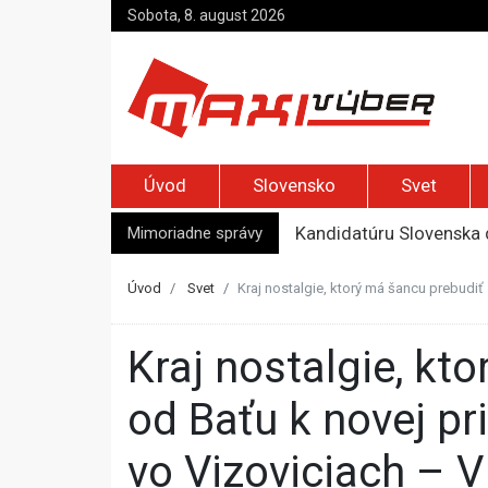
Sobota, 8. august 2026
Úvod
Slovensko
Svet
Mimoriadne správy
Kandidatúru Slovenska 
Je Európa naozaj v ohr
Pápež Lev XIV. sa vo Fr
Úvod
Svet
Kraj nostalgie, ktorý má šancu prebudiť
Kyjev žiada EÚ o 220 mi
Top foto dňa (7. august 
Kraj nostalgie, ktorý má šancu prebudiť sa. Zlín hľadá cestu
od Baťu k novej pr
vo Vizoviciach – 