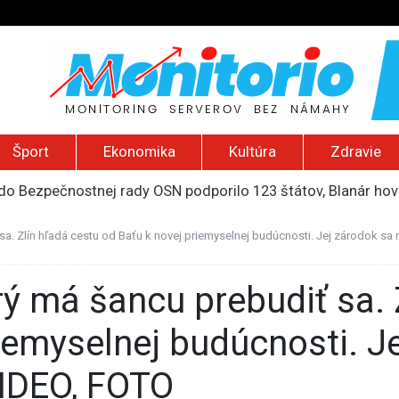
Šport
Ekonomika
Kultúra
Zdravie
do Bezpečnostnej rady OSN podporilo 123 štátov, Blanár hovo
ození? Pravda o kriminalite, islame a mýte o konzervatívn
ancúzsku stretne s obeťami sexuálneho zneužívania kňazmi
 sa. Zlín hľadá cestu od Baťu k novej priemyselnej budúcnosti. Jej zárodok sa
liónov eur na pomoc farmárom, ktorých postihla blokáda prí
2026): Včelie úle v Palestíne, streľba študenta v Thajsku a L
iemyselnej budúcnosti. Je
VIDEO, FOTO