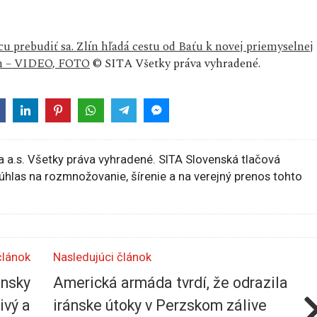
cu prebudiť sa. Zlín hľadá cestu od Baťu k novej priemyselnej
ach – VIDEO, FOTO
© SITA Všetky práva vyhradené.
 a.s. Všetky práva vyhradené. SITA Slovenská tlačová
súhlas na rozmnožovanie, šírenie a na verejný prenos tohto
článok
Nasledujúci článok
ánsky
Americká armáda tvrdí, že odrazila
ivý a
iránske útoky v Perzskom zálive