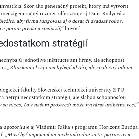
nvestícia. Skôr ako generačný projekt, ktorý má vytvoriť
ný medzigeneračný rozmer zdôrazňuje aj Dana Rudyová z
ôležité, aby firma fungovala aj o desať či dvadsať rokov.
i a potom predať a speňažiť
,“ hovorí.
edostatkom stratégií
chýbajú jednotlivé inštitúcie ani firmy, ale schopnosť
mu. „
Zlínskemu kraju nechýbajú aktéri, ale spoločný ťah na
ogickej fakulty Slovenskej technickej univerzity (STU)
 netrpí nedostatkom stratégií, ale slabou schopnosťou
 sú niečo, čo v našom prostredí môže vytvárať unikátne veci
,“
ia upozorňuje aj Vladimír Riška z programu Horizont Európa.
ť. „
Musí byť napojená na medzinárodné siete, partnerov a