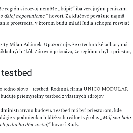
že región si rozvoj nemôže „kúpiť“ iba verejnými peniazmi.
ho ďalej neposunieme
,“ hovorí. Za kľúčové považuje najmä
anie prostredia, v ktorom budú mladí ľudia schopní rozvíjať
zity Milan Adámek. Upozorňuje, že o technické odbory má
základných škôl. Zároveň priznáva, že regiónu chýba priestor,
.
 testbed
lo jedno slovo - testbed. Rodinná firma
UNICO MODULAR
buduje priemyselný testbed z vlastných zdrojov.
administratívnu budovu. Testbed má byť priestorom, kde
ológie v podmienkach blízkych reálnej výrobe. „
Môj sen bolo
eli jedného dňa zostať
,“ hovorí Rudy.