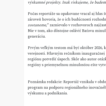
výskumné projekty. Inak riskujeme, že bude
Počas reportáže sa opakovane vracal aj hlas 
zároveň hovoria, že o ich budúcnosti rozhodn
zostaneme
,“ zaznievalo v rozhovoroch najčas
Nie v tom, ako dôstojne osláviť Baťovu minul
generáciu.
Prvým veľkým testom má byť október 2026, 
verejnosti. Hlavným rečníkom inauguračnej 
regiónu potvrdiť úspech. Skôr ako autor otázk
regióny s priemyselnou minulosťou ešte vytvá
Poznámka redakcie: Reportáž vznikala v obdob
program na podporu regionálneho inovačného
výskumu a podnikania.