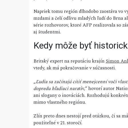
Napriek tomu región dlhodobo zaostáva vo vý
mzdami a čelí odlivu mladých ľudí do Brna a
série rozhovorov, ktoré AFP realizovala so z
aj študentmi.
Kedy môže byť historick
Britský expert na reputáciu krajín
Simon Anh
vtedy, ak má pokračovanie v súčasnosti.
„
Ľudia sa začínajú cítiť menejcenní voči vlast
dopredu hľadiaci nara
tív,“ hovorí autor Nat
ani slogany o inováciách. Rozhodujú konkrétn
mimo vlastného regiónu.
Zlín preto dnes nestojí pred otázkou, či sa má
použiteľné v 21. storočí.