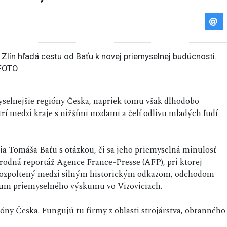
emyselnejšie regióny Česka, napriek tomu však dlhodobo
rí medzi kraje s nižšími mzdami a čelí odlivu mladých ľudí
nia Tomáša Baťu s otázkou, či sa jeho priemyselná minulosť
odná reportáž Agence France-Presse (AFP), pri ktorej
n rozpoltený medzi silným historickým odkazom, odchodom
rum priemyselného výskumu vo Vizoviciach.
ióny Česka. Fungujú tu firmy z oblasti strojárstva, obranného