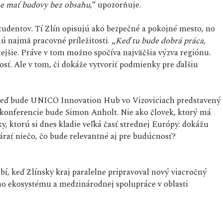
me mať budovy bez obsahu
,“ upozorňuje.
študentov. Tí Zlín opisujú ako bezpečné a pokojné mesto, no
ú najmä pracovné príležitosti. „
Keď tu bude dobrá práca,
tejšie. Práve v tom možno spočíva najväčšia výzva regiónu.
osť. Ale v tom, či dokáže vytvoriť podmienky pre ďalšiu
keď bude UNICO Innovation Hub vo Vizoviciach predstavený
konferencie bude Simon Anholt. Nie ako človek, ktorý má
y, ktorú si dnes kladie veľká časť strednej Európy: dokážu
rať niečo, čo bude relevantné aj pre budúcnosť?
í, keď Zlínsky kraj paralelne pripravoval nový viacročný
 ekosystému a medzinárodnej spolupráce v oblasti