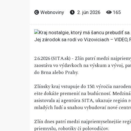
Webnoviny
2. jún 2026
165
2.6.2026 (SITA.sk) - Zlín patrí medzi najpri
zaostáva vo výdavkoch na výskum a vývoj, pat
do Brna alebo Prahy.
Zlínsky kraj vstupuje do 150. výročia narode
ešte dokáže premeniť na budúcnosť. Medzinár
asistovala aj agentúra SITA, ukazuje regió
mladých ľudí a snahou vybudovať nové cent
Zlín dnes patrí medzi najpriemyselnejšie reg
priemyslu, robotiky či polovodičov.