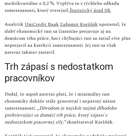
medzikvartálne o 0,2 %. Vyplýva to z rýchleho odhadu
zamestnanosti, ktorý zverejnil
Štatistický úrad SR.
Analytik
UniCredit Bank
Ľubomír Koršňák
upozornil, že
slabý ekonomický rast sa čiastočne prejavuje aj na
domácom trhu práce, hoci chýbajúci rast sa zatiaľ ešte plne
neprejavil na korekcii zamestnanosti. Jej rast sa však
nateraz takmer zastavil.
Trh zápasí s nedostatkom
pracovníkov
Dodal, že aspoň nateraz platí, že i minimálny rast
ekonomiky dokáže stále generovať i nepatrný nárast
zamestnanosti.
„Dôvodom je najskôr najmä dlhodobo
prehrievajúci sa domáci trh práce, ktorý zápasí s
nedostatkom pracovnej sily,“
skonštatoval Koršňák.
Koršňák tiež upozornil, že ekonomika nedokáže zvyšovať