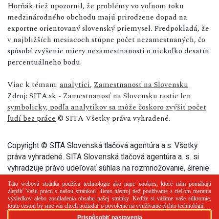
Horňák tiež upozornil, že problémy vo voľnom toku
medzinárodného obchodu majú prirodzene dopad na
exportne orientovaný slovenský priemysel. Predpokladá, že
v najbližších mesiacoch stúpne počet nezamestnaných, čo
spôsobí zvýšenie miery nezamestnanosti o niekoľko desatín
percentuálneho bodu.
Viac k témam:
analytici
,
Zamestnanosť na Slovensku
Zdroj: SITA.sk -
Zamestnanosť na Slovensku rastie len
symbolicky, podľa analytikov sa môže čoskoro zvýšiť počet
ľudí bez práce
© SITA Všetky práva vyhradené.
Copyright © SITA Slovenská tlačová agentúra a.s. Všetky
práva vyhradené. SITA Slovenská tlačová agentúra a. s. si
vyhradzuje právo udeľovať súhlas na rozmnožovanie, šírenie
a na verejný prenos tohto článku a jeho častí.