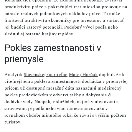
produktivitu práce a pokračujúci rast miezd sa prejavuje na
náraste reálnych jednotkových nákladov práce. To môže
limitovať atraktivitu ekonomiky pre investorov a znižovať
jej budúci rastový potenciál. Podobný vývoj podľa neho
sledujú aj ostatné krajiny regiónu.
Pokles zamestnanosti v
priemysle
Analytik
Slovenskej sporiteľne
Matej Horňák
doplnil, že k
citeľnejšiemu poklesu zamestnanosti dochádza v priemysle,
pričom už dostupné mesačné dáta naznačujú medziročný
pokles predovšetkým v odvetví ťažby a dobývania či
dodávke vody. Naopak, v službách, najmä v ubytovaní a
stravovaní, je podľa neho viac zamestnancov ako v
rovnakom období minulého roka, čo súvisí s vyšším počtom
turistov.