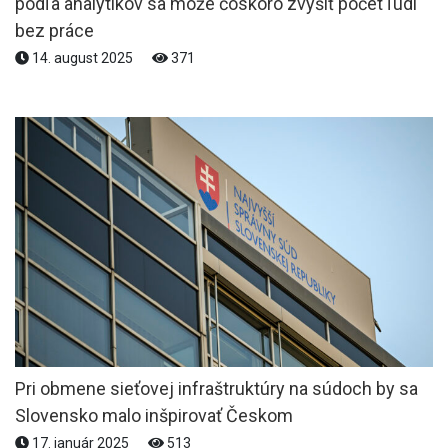
podľa analytikov sa môže čoskoro zvýšiť počet ľudí
bez práce
14. august 2025
371
Pri obmene sieťovej infraštruktúry na súdoch by sa
Slovensko malo inšpirovať Českom
17. január 2025
513