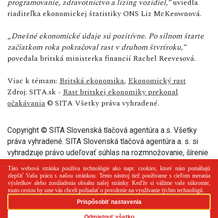
programovanie, zdravotníctvo a lízing vozidiel,“
uviedla
riaditeľka ekonomickej štatistiky ONS Liz McKeownová.
„
Dnešné ekonomické údaje sú pozitívne. Po silnom štarte
začiatkom roka pokračoval rast v druhom štvrťroku,“
povedala britská ministerka financií Rachel Reevesová.
Viac k témam:
Britská ekonomika
,
Ekonomický rast
Zdroj: SITA.sk -
Rast britskej ekonomiky prekonal
očakávania
© SITA Všetky práva vyhradené.
Copyright © SITA Slovenská tlačová agentúra a.s. Všetky
práva vyhradené. SITA Slovenská tlačová agentúra a. s. si
vyhradzuje právo udeľovať súhlas na rozmnožovanie, šírenie
a na verejný prenos tohto článku a jeho častí.