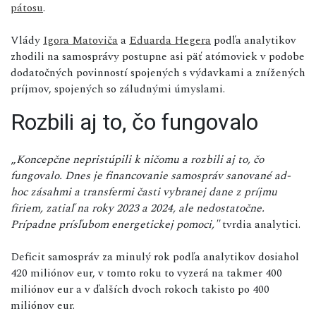
pátosu
.
Vlády
Igora Matoviča
a
Eduarda Hegera
podľa analytikov
zhodili na samosprávy postupne asi päť atómoviek v podobe
dodatočných povinností spojených s výdavkami a znížených
príjmov, spojených so záludnými úmyslami.
Rozbili aj to, čo fungovalo
„
Koncepčne nepristúpili k ničomu a rozbili aj to, čo
fungovalo. Dnes je financovanie samospráv sanované ad-
hoc zásahmi a transfermi časti vybranej dane z príjmu
firiem, zatiaľ na roky 2023 a 2024, ale nedostatočne.
Prípadne prísľubom energetickej pomoci,"
tvrdia analytici.
Deficit samospráv za minulý rok podľa analytikov dosiahol
420 miliónov eur, v tomto roku to vyzerá na takmer 400
miliónov eur a v ďalších dvoch rokoch takisto po 400
miliónov eur.