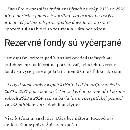
„
Zatiaľ to v konsolidačných analýzach na roky 2023 až 2026
nikto nerieši a ponecháva príjmy samospráv na takých
úrovniach, ktoré ich principiálne dovedú na mizinu,
"
upozorňujú analytici zo združenia Dáta bez pátosu.
Rezervné fondy sú vyčerpané
Samosprávy pritom podľa analytikov dodatočných 400
miliónov eur budú reálne potrebovať, lebo ich rezervné
fondy sú vyčerpané a požičať si nemôžu tak ľahko ako štát.
„
Kedysi samosprávy aspoň kričali, keď im príjmy začali v
2020 a 2021 pomalšie rásť. Teraz, keď im reálne idú klesať v
rokoch 2023 a 2024, tak sa bavia iba o energetickej pomoci
za 108 miliónov eur,"
dodali analytici.
Viac k témam:
analytici
,
Dáta bez pátosu
,
Rozpočtový
deficit
,
Samosprávy
,
Štátny rozpočet