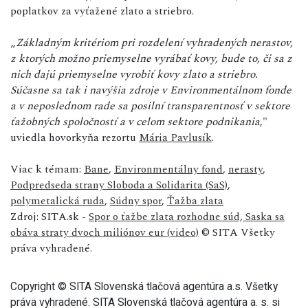
poplatkov za vyťažené zlato a striebro.
„
Základným kritériom pri rozdelení vyhradených nerastov,
z ktorých možno priemyselne vyrábať kovy, bude to, či sa z
nich dajú priemyselne vyrobiť kovy zlato a striebro.
Súčasne sa tak i navýšia zdroje v Environmentálnom fonde
a v neposlednom rade sa posilní transparentnosť v sektore
ťažobných spoločností a v celom sektore podnikania
,"
uviedla hovorkyňa rezortu
Mária Pavlusík
.
Viac k témam:
Bane
,
Environmentálny fond
,
nerasty
,
Podpredseda strany Sloboda a Solidarita (SaS)
,
polymetalická ruda
,
Súdny spor
,
Ťažba zlata
Zdroj: SITA.sk -
Spor o ťažbe zlata rozhodne súd, Saska sa
obáva straty dvoch miliónov eur (video)
© SITA Všetky
práva vyhradené.
Copyright © SITA Slovenská tlačová agentúra a.s. Všetky
práva vyhradené. SITA Slovenská tlačová agentúra a. s. si