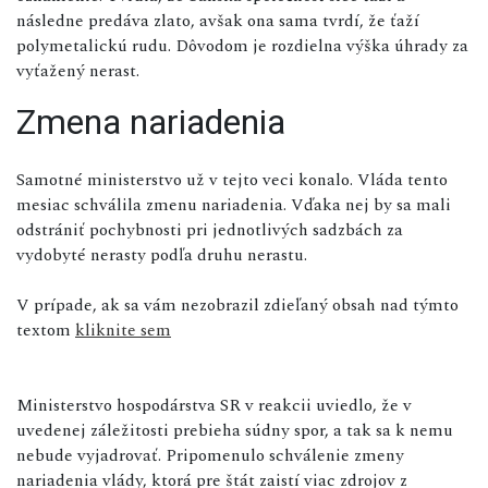
následne predáva zlato, avšak ona sama tvrdí, že ťaží
polymetalickú rudu. Dôvodom je rozdielna výška úhrady za
vyťažený nerast.
Zmena nariadenia
Samotné ministerstvo už v tejto veci konalo. Vláda tento
mesiac schválila zmenu nariadenia. Vďaka nej by sa mali
odstrániť pochybnosti pri jednotlivých sadzbách za
vydobyté nerasty podľa druhu nerastu.
V prípade, ak sa vám nezobrazil zdieľaný obsah nad týmto
textom
kliknite sem
Ministerstvo hospodárstva SR v reakcii uviedlo, že v
uvedenej záležitosti prebieha súdny spor, a tak sa k nemu
nebude vyjadrovať. Pripomenulo schválenie zmeny
nariadenia vlády, ktorá pre štát zaistí viac zdrojov z