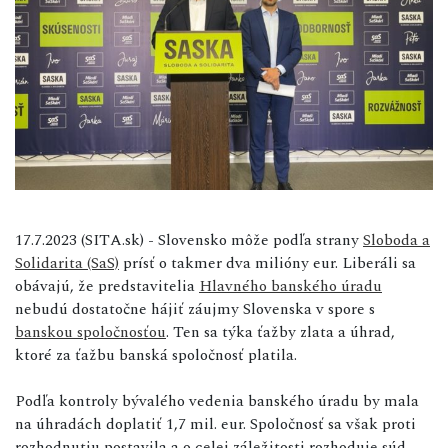
17.7.2023 (SITA.sk) - Slovensko môže podľa strany
Sloboda a
Solidarita (SaS)
prísť o takmer dva milióny eur. Liberáli sa
obávajú, že predstavitelia
Hlavného banského úradu
nebudú dostatočne hájiť záujmy Slovenska v spore s
banskou spoločnosťou
. Ten sa týka ťažby zlata a úhrad,
ktoré za ťažbu banská spoločnosť platila.
Podľa kontroly bývalého vedenia banského úradu by mala
na úhradách doplatiť 1,7 mil. eur. Spoločnosť sa však proti
rozhodnutiu postavila a o celej záležitosti rozhoduje súd.