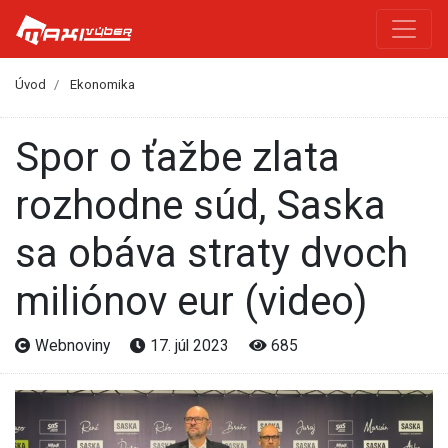
Úvod
Ekonomika
Spor o ťažbe zlata
rozhodne súd, Saska
sa obáva straty dvoch
miliónov eur (video)
Webnoviny
17. júl 2023
685