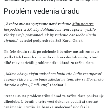
Problém vedenia úradu
„
Z tohto miesta vyzývame nové vedenie
Ministerstva
hospodárstva SR
, aby dohliadlo na tento spor a využilo
všetky svoje právomoci, ak by vedenie banského úradu
zlyhalo
," uviedol podpredseda SaS
Karol Galek
.
Na čele úradu totiž po odchode liberálov nastali zmeny a
podľa Galekových slov sa do vedenia dostali osoby, ktoré
dlhé roky neriešili problematiku úhrad za ťažbu zlata.
„
Máme obavy, akým spôsobom budú títo ľudia zastupovať
záujmy štátu a či im bude záležať na tom, aby sa Slovensko
dostalo k tým 1,7 mil. eur
," zhodnotil.
Strana SaS na problematiku úhrad za ťažbu zlata poukazuje
dlhodobo. Liberáli v tejto veci dokonca podali aj trestné
oznámenie. Tvrdia, že banská spoločnosť síce ťaží a