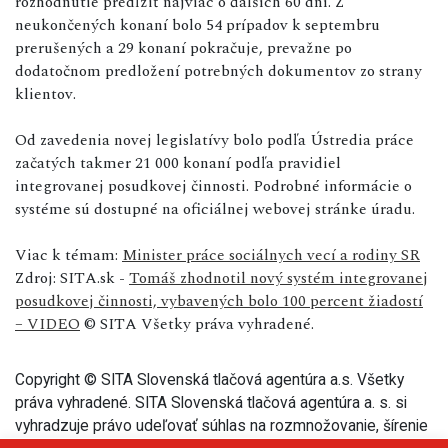
rozhodnutie predĺžiť najviac o ďalších 60 dní. Z
neukončených konaní bolo 54 prípadov k septembru
prerušených a 29 konaní pokračuje, prevažne po
dodatočnom predložení potrebných dokumentov zo strany
klientov.
Od zavedenia novej legislatívy bolo podľa Ústredia práce
začatých takmer 21 000 konaní podľa pravidiel
integrovanej posudkovej činnosti. Podrobné informácie o
systéme sú dostupné na oficiálnej webovej stránke úradu.
Viac k témam:
Minister práce sociálnych vecí a rodiny SR
Zdroj: SITA.sk -
Tomáš zhodnotil nový systém integrovanej
posudkovej činnosti, vybavených bolo 100 percent žiadostí
– VIDEO
© SITA Všetky práva vyhradené.
Copyright © SITA Slovenská tlačová agentúra a.s. Všetky
práva vyhradené. SITA Slovenská tlačová agentúra a. s. si
vyhradzuje právo udeľovať súhlas na rozmnožovanie, šírenie