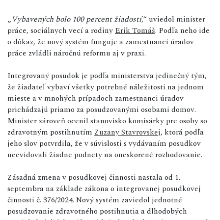
„
Vybavených bolo 100 percent žiadostí
,“ uviedol minister
práce, sociálnych vecí a rodiny
Erik Tomáš
. Podľa neho ide
o dôkaz, že nový systém funguje a zamestnanci úradov
práce zvládli náročnú reformu aj v praxi.
Integrovaný posudok je podľa ministerstva jedinečný tým,
že žiadateľ vybaví všetky potrebné náležitosti na jednom
mieste a v mnohých prípadoch zamestnanci úradov
prichádzajú priamo za posudzovanými osobami domov.
Minister zároveň ocenil stanovisko komisárky pre osoby so
zdravotným postihnutím
Zuzany Stavrovskej
, ktorá podľa
jeho slov potvrdila, že v súvislosti s vydávaním posudkov
neevidovali žiadne podnety na oneskorené rozhodovanie.
Zásadná zmena v posudkovej činnosti nastala od 1.
septembra na základe zákona o integrovanej posudkovej
činnosti č. 376/2024. Nový systém zaviedol jednotné
posudzovanie zdravotného postihnutia a dlhodobých