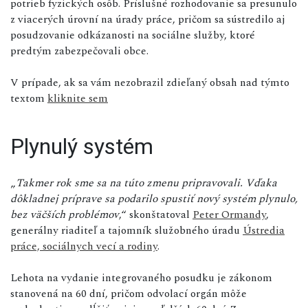
potrieb fyzických osôb. Príslušné rozhodovanie sa presunulo
z viacerých úrovní na úrady práce, pričom sa sústredilo aj
posudzovanie odkázanosti na sociálne služby, ktoré
predtým zabezpečovali obce.
V prípade, ak sa vám nezobrazil zdieľaný obsah nad týmto
textom
kliknite sem
Plynulý systém
„
Takmer rok sme sa na túto zmenu pripravovali. Vďaka
dôkladnej príprave sa podarilo spustiť nový systém plynulo,
bez väčších problémov
,“ skonštatoval
Peter Ormandy
,
generálny riaditeľ a tajomník služobného úradu
Ústredia
práce, sociálnych vecí a rodiny
.
Lehota na vydanie integrovaného posudku je zákonom
stanovená na 60 dní, pričom odvolací orgán môže