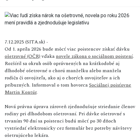
7.12.2025 (SITA.sk) -
Od 1. apríla 2026 bude môcť viac poistencov získať dávku
ošetrovné (OČR)
vďaka
novele zákona o sociálnom poistení
.
Rozšíril sa okruh osôb oprávnených na krátkodobé aj
dlhodobé ošetrovné o chorú manželku alebo manžela
rodiča či osvojiteľa, ako aj o chorých osvojiteľov a ich
príbuzných. Informoval o tom hovorca
Sociálnej poisťovne
Martin Kontúr
.
Nová právna úprava zároveň zjednodušuje striedanie členov
rodiny pri dlhodobom ošetrovaní. Pri dávke ošetrovné s
trvaním 90 dní sa poistenci budú môcť po 30 dňoch
vystriedať elektronicky cez formulár bez potreby návštevy
ošetrujúceho lekára.