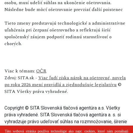
osobu, musí udeliť súhlas na ukončenie ošetrovania.
Následne bude môcť ošetrovanie prevziať ďalší poistenec
Tieto zmeny predstavujú technologické a administratívne
uľahčenia pri čerpaní ošetrovného a reflektujú širší
spoločenský záujem podporiť rodinnú starostlivosť o
chorých.
Viac k témam:
OČR
Zdroj: SITA.sk -
Viac ľudí získa nárok na ošetrovné, novela
po roku 2026 mení pravidlá a zjednodušuje legislatívu
©
SITA Všetky práva vyhradené.
Copyright © SITA Slovenská tlačová agentúra a.s. Všetky
práva vyhradené. SITA Slovenská tlačová agentúra a. s. si
vyhradzuje právo udeľovať súhlas na rozmnožovanie, šírenie
a na verejný prenos tohto článku a jeho častí.