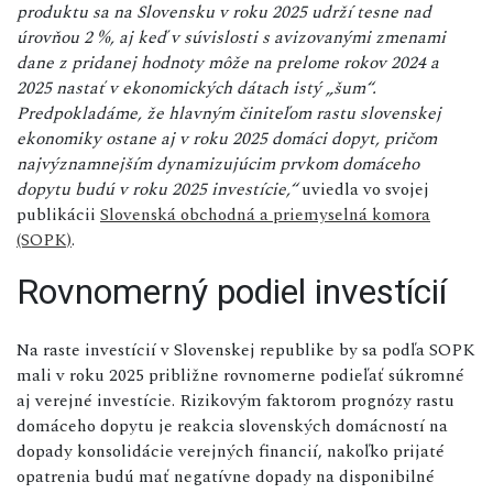
produktu sa na Slovensku v roku 2025 udrží tesne nad
úrovňou 2 %, aj keď v súvislosti s avizovanými zmenami
dane z pridanej hodnoty môže na prelome rokov 2024 a
2025 nastať v ekonomických dátach istý „šum“.
Predpokladáme, že hlavným činiteľom rastu slovenskej
ekonomiky ostane aj v roku 2025 domáci dopyt, pričom
najvýznamnejším dynamizujúcim prvkom domáceho
dopytu budú v roku 2025 investície,“
uviedla vo svojej
publikácii
Slovenská obchodná a priemyselná komora
(SOPK)
.
Rovnomerný podiel investícií
Na raste investícií v Slovenskej republike by sa podľa SOPK
mali v roku 2025 približne rovnomerne podieľať súkromné
aj verejné investície. Rizikovým faktorom prognózy rastu
domáceho dopytu je reakcia slovenských domácností na
dopady konsolidácie verejných financií, nakoľko prijaté
opatrenia budú mať negatívne dopady na disponibilné