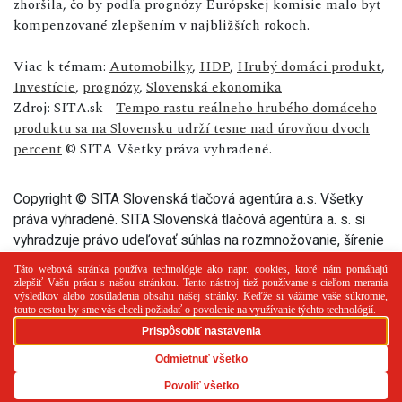
zhoršila, čo by podľa prognózy Európskej komisie malo byť
kompenzované zlepšením v najbližších rokoch.
Viac k témam:
Automobilky
,
HDP
,
Hrubý domáci produkt
,
Investície
,
prognózy
,
Slovenská ekonomika
Zdroj: SITA.sk -
Tempo rastu reálneho hrubého domáceho
produktu sa na Slovensku udrží tesne nad úrovňou dvoch
percent
© SITA Všetky práva vyhradené.
Copyright © SITA Slovenská tlačová agentúra a.s. Všetky
práva vyhradené. SITA Slovenská tlačová agentúra a. s. si
vyhradzuje právo udeľovať súhlas na rozmnožovanie, šírenie
a na verejný prenos tohto článku a jeho častí.
PR článok
Reklama
Spolupráca
Kontakt
Zásady
používania cookies
RSS