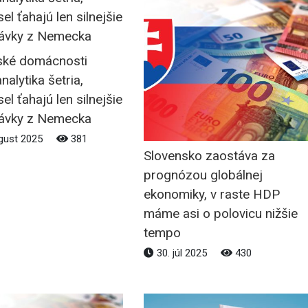
ské domácnosti
nalytika šetria,
el ťahajú len silnejšie
ávky z Nemecka
gust 2025
381
Slovensko zaostáva za
prognózou globálnej
ekonomiky, v raste HDP
máme asi o polovicu nižšie
tempo
30. júl 2025
430