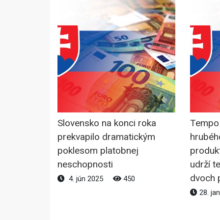
Slovensko na konci roka
Tempo 
prekvapilo dramatickým
hrubé
poklesom platobnej
produk
neschopnosti
udrží 
dvoch 
4. jún 2025
450
28. ja