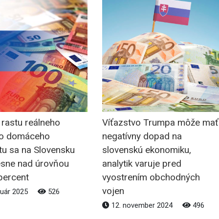
rastu reálneho
Víťazstvo Trumpa môže mať
ho domáceho
negatívny dopad na
tu sa na Slovensku
slovenskú ekonomiku,
tesne nad úrovňou
analytik varuje pred
percent
vyostrením obchodných
vojen
nuár 2025
526
12. november 2024
496