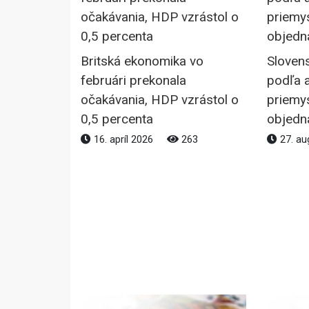
Britská ekonomika vo
Sloven
februári prekonala
podľa a
očakávania, HDP vzrástol o
priemys
0,5 percenta
objedn
16. apríl 2026
263
27. au