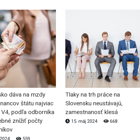
sko dáva na mzdy
Tlaky na trh práce na
nancov štátu najviac
Slovensku neustávajú,
n V4, podľa odborníka
zamestnanosť klesá
ebné znížiť počty
15. máj 2024
668
níkov
l 2024
559