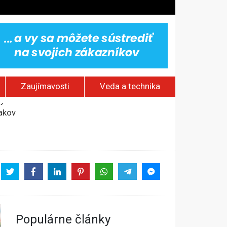
Zaujímavosti
Veda a technika
jakov
 pamätník a záchrana psov z lesných požiarov
dovaním“
vy
Populárne články