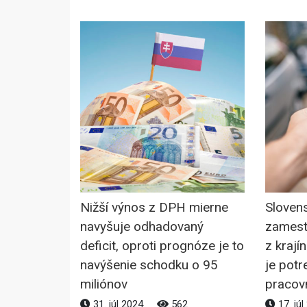
Nižší výnos z DPH mierne
Sloven
navyšuje odhadovaný
zamest
deficit, oproti prognóze je to
z krají
navýšenie schodku o 95
je potr
miliónov
pracov
31. júl 2024
562
17. jú