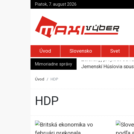
Piatok, 7. august 2026
Úvod
Slovensko
Svet
Mimoriadne správy
Jemenskí Húsíovia spust
Top foto dňa (6. august
Irán pohrozil susedom, ž
Úvod
HDP
Moskva bráni bývalú šéf
Zelenskyj prvýkrát od r
HDP