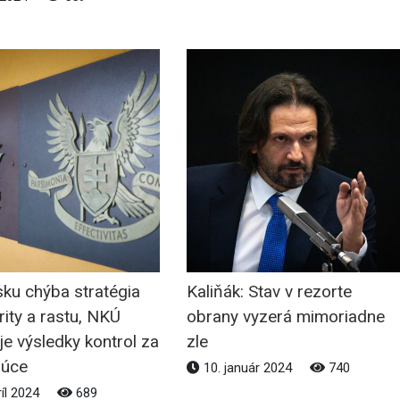
sku chýba stratégia
Kaliňák: Stav v rezorte
ity a rastu, NKÚ
obrany vyzerá mimoriadne
e výsledky kontrol za
zle
júce
10. január 2024
740
ríl 2024
689