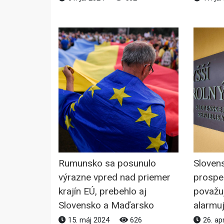
Rumunsko sa posunulo
Sloven
výrazne vpred nad priemer
prosper
krajín EÚ, prebehlo aj
považuj
Slovensko a Maďarsko
alarmu
15. máj 2024
626
26. ap