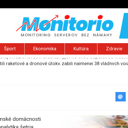
Šport
Ekonomika
Kultúra
Zdravie
ili raketové a dronové útoky, zabili najmenej 38 vládnych vo
 2026): Protest zdravotníkov, ruský letecký útok, hirošimský
e „zhasne celý Perzský záliv“, pripravil zoznam cieľov
ku francúzskej RT, jej vyhostenie z krajiny nazvala „prenasle
uskej invázie navštívi Srbsko, Kyjev ho chce odpútať od Mosk